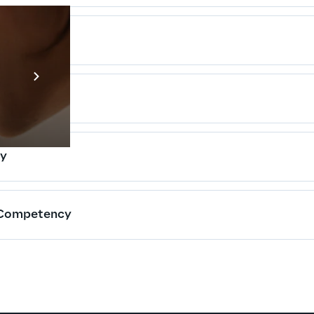
Competency
Prebuilt AI App
Mehr erfahren
y
 Competency