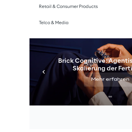
Retail & Consumer Products
Telco & Media
etency
Brick Cognitive: Agentis
cy
Skalierung der Fer
Mehr erfahren
re Competency
y