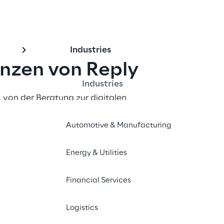
Industries
zen von Reply
Industries
 von der Beratung zur digitalen 
d Services.
Automotive & Manufacturing
etency
Energy & Utilities
ative KI im Bereich Consulting Services wird Reply als AWS-P
Financial Services
Unterstützung von Kunden vorweisen kann: So können Kunden na
onen steigern. Darüber hinaus entwickelt und setzt Reply innov
Logistics