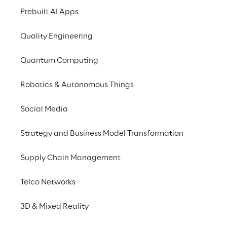
AWS Migration Compet
Prebuilt AI Apps
Quality Engineering
AWS Financial Service
Quantum Computing
Robotics & Autonomous Things
AWS Devops Competen
Social Media
AWS Security Compete
Strategy and Business Model Transformation
Supply Chain Management
AWS IoT Competency
Telco Networks
3D & Mixed Reality
AWS Machine Learning