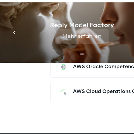
AWS Data & Analytics 
Reply Model Factory
Mehr erfahren
AWS SaaS Competency
AWS Oracle Competenc
AWS Cloud Operations