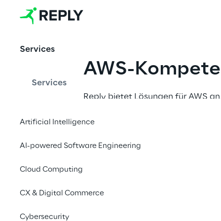
Services
AWS-Kompeten
Services
Reply bietet Lösungen für AWS an,
Transformation bis hin zu Manage
Artificial Intelligence
AI-powered Software Engineering
AWS Generative AI Comp
Cloud Computing
Mit der AWS-Kompetenz für gener
Kompetenz und Erfolge bei der 
CX & Digital Commerce
das Tempo von Geschäftsinnovati
verschiedenen Branchen um.
Cybersecurity