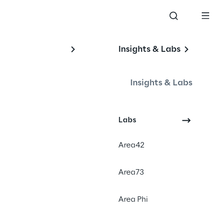
Insights & Labs
Insights & Labs
Labs
Area42
artner anerkannt, der technische 
Area73
chweislich ihre Produktivität und 
ative Projekte für generative KI in 
Area Phi