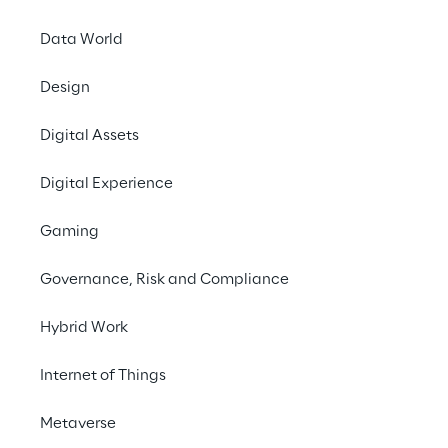
Mehr entdecken
Data World
Design
AWS Automotive Comp
Digital Assets
Digital Experience
AWS Energy Competen
Gaming
Governance, Risk and Compliance
AWS Industrial Softwa
Hybrid Work
AWS Retail Competenc
Internet of Things
Metaverse