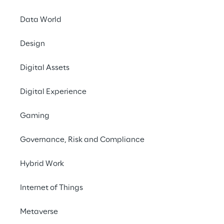
optimieren, Ticketbearbeitungszeiten zu 
Data World
verkürzen und das Erlebnis von Kunden, 
Agenten und Mitarbeitern zu verbessern.
Design
Kontaktieren Sie uns
Digital Assets
Digital Experience
#GenAI
Gaming
#Insurance
Governance, Risk and Compliance
Hybrid Work
Internet of Things
DIE HERAUSFORDERUNG
Mit Innovation und klarer 
Metaverse