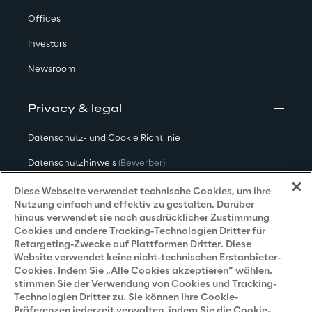
Offices
Investors
Newsroom
Privacy & legal
Datenschutz- und Cookie Richtlinie
Datenschutzhinweis
(Bewerber)
Datenschutzhinweis
(Kunden)
Diese Webseite verwendet technische Cookies, um ihre
Nutzung einfach und effektiv zu gestalten. Darüber
Datenschutzhinweis
(Dienstleister)
hinaus verwendet sie nach ausdrücklicher Zustimmung
Cookies und andere Tracking-Technologien Dritter für
Datenschutzhinweis
(Marketing)
Retargeting-Zwecke auf Plattformen Dritter. Diese
Website verwendet keine nicht-technischen Erstanbieter-
Grundsatzerklärung - LKSG
(Deutschland)
Cookies. Indem Sie „Alle Cookies akzeptieren“ wählen,
stimmen Sie der Verwendung von Cookies und Tracking-
Accessibility Statement
Technologien Dritter zu. Sie können Ihre Cookie-
Präferenzen jederzeit verwalten, indem Sie die Cookie-