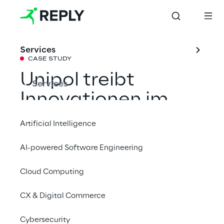
Services
CASE STUDY
Unipol treibt 
Services
Innovationen im 
Versicherungssekto
Artificial Intelligence
r mit Generativer KI 
AI-powered Software Engineering
voran
Cloud Computing
Erfahren Sie, wie Reply die Unipol Group bei 
CX & Digital Commerce
der Einführung von Generative AI 
Cybersecurity
unterstützt hat, um die Supportprozesse zu 