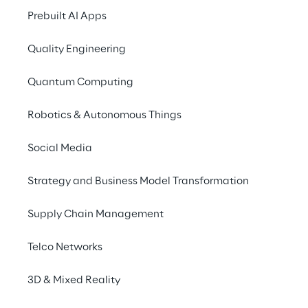
Governance Generative 
Prebuilt AI Apps
KI sicher und 
Quality Engineering
wirkungsvoll in 
Versicherungsservices 
Quantum Computing
integrieren
Robotics & Autonomous Things
Social Media
DAS SZENARIO
Strategy and Business Model Transformation
Services und Abläufe 
Supply Chain Management
optimieren
Telco Networks
Die Unipol-Gruppe, einer der führenden 
Anbieter auf dem italienischen 
3D & Mixed Reality
Versicherungsmarkt, bearbeitet täglich ein 