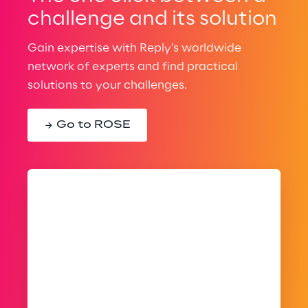
challenge and its solution
Gain expertise with Reply’s worldwide
network of experts and find practical
solutions to your challenges.
Go to ROSE