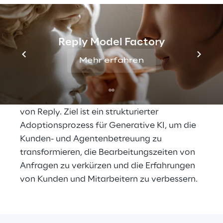
hohes Anfragevolumen über ein Netzwerk 
von mehr als 2.000 Agenturen in ganz 
Italien. In diesem zunehmend 
Reply Model Factory
wettbewerbsintensiven und stark 
regulierten Umfeld, in dem operative 
Mehr erfahren
Effizienz, schnelle Entscheidungsfindung 
und Servicequalität entscheidende Faktoren 
sind, vertraut Unipol auf die Unterstützung 
von Reply. Ziel ist ein strukturierter 
Adoptionsprozess für Generative KI, um die 
Kunden- und Agentenbetreuung zu 
transformieren, die Bearbeitungszeiten von 
Anfragen zu verkürzen und die Erfahrungen 
von Kunden und Mitarbeitern zu verbessern.