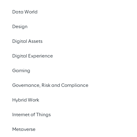
Content-Marketing, optimiert die Erstellung 
maßgeschneiderter Inhalte durch den 
Data World
Einsatz generativer KI – unterstützt von 
Design
Storm Reply und Amazon Bedrock.
Digital Assets
Kontaktieren Sie uns
Digital Experience
#Generative AI
Gaming
#Content Marketing
Governance, Risk and Compliance
#Amazon Bedrock
Hybrid Work
Internet of Things
DIE HERAUSFORDERUNG
Metaverse
Eine effizientere 