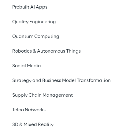
Organisation der 
Prebuilt AI Apps
Content-Produktion 
Quality Engineering
durch die 
Mehrfachnutzung 
Quantum Computing
hochwertiger, bereits 
Robotics & Autonomous Things
bestehender Inhalte in 
unterschiedlichen 
Social Media
Formaten – für mehr 
Strategy and Business Model Transformation
Relevanz und eine 
stärkere 
Supply Chain Management
Publikumsbindung
Telco Networks
3D & Mixed Reality
DAS SZENARIO