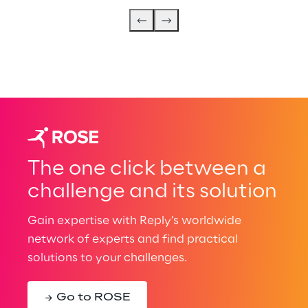
The one click between a
challenge and its solution
Gain expertise with Reply’s worldwide
network of experts and find practical
solutions to your challenges.
Go to ROSE