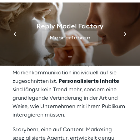
Mit der steigenden 
Nachfrage nach 
maßgeschneiderter 
Reply Model Factory
Markenkommunikation 
Mehr erfahren
Schritt halten
Kunden erwarten zunehmend, dass 
Markenkommunikation individuell auf sie 
zugeschnitten ist. 
Personalisierte Inhalte
sind längst kein Trend mehr, sondern eine 
grundlegende Veränderung in der Art und 
Weise, wie Unternehmen mit ihrem Publikum 
interagieren müssen.
Storybent, eine auf Content-Marketing 
spezialisierte Agentur, entwickelt genau 