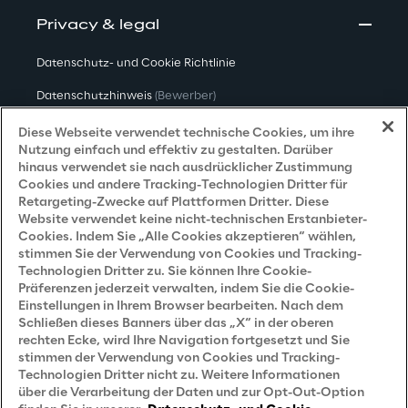
Privacy & legal
Datenschutz- und Cookie Richtlinie
Datenschutzhinweis
(Bewerber)
Datenschutzhinweis
(Kunden)
Diese Webseite verwendet technische Cookies, um ihre
Nutzung einfach und effektiv zu gestalten. Darüber
Datenschutzhinweis
(Dienstleister)
hinaus verwendet sie nach ausdrücklicher Zustimmung
Cookies und andere Tracking-Technologien Dritter für
Datenschutzhinweis
(Marketing)
Retargeting-Zwecke auf Plattformen Dritter. Diese
Website verwendet keine nicht-technischen Erstanbieter-
Grundsatzerklärung - LKSG
(Deutschland)
Cookies. Indem Sie „Alle Cookies akzeptieren“ wählen,
stimmen Sie der Verwendung von Cookies und Tracking-
Accessibility Statement
Technologien Dritter zu. Sie können Ihre Cookie-
Präferenzen jederzeit verwalten, indem Sie die Cookie-
Einstellungen in Ihrem Browser bearbeiten. Nach dem
Schließen dieses Banners über das „X“ in der oberen
Careers
rechten Ecke, wird Ihre Navigation fortgesetzt und Sie
stimmen der Verwendung von Cookies und Tracking-
Contacts
Technologien Dritter nicht zu. Weitere Informationen
über die Verarbeitung der Daten und zur Opt-Out-Option