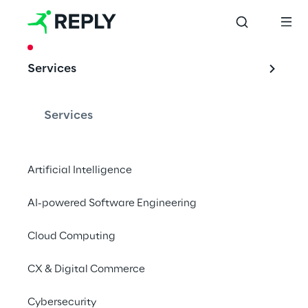
CASE STUDY
Services
Storybent steigert 
die Kundenbindung 
Services
mit 
personalisierten 
Artificial Intelligence
Gen AI-Inhalten in 
AI-powered Software Engineering
großem Umfang
Cloud Computing
CX & Digital Commerce
Storybent, eine Boutique-Agentur für 
Cybersecurity