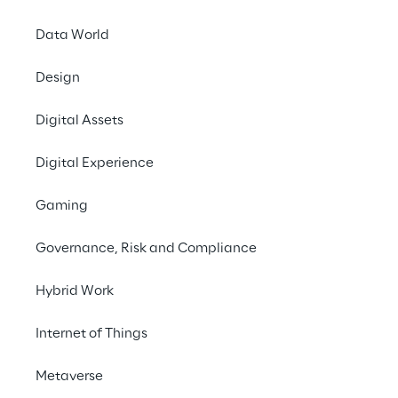
Data World
#RPA
#Financial industry
Design
#Generative AI
Digital Assets
Digital Experience
Gaming
Robotic Process 
Governance, Risk and Compliance
Automation auf das 
nächste Level heben.
Hybrid Work
Internet of Things
Metaverse
DAS SZENARIO