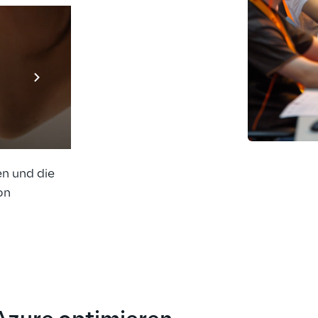
e bei 
ng, 
e, sondern 
che 
Prebuilt AI App
der Kunden. 
Mehr erfahren
ndigkeit, 
kurzer Zeit 
iner 
n und die 
on 