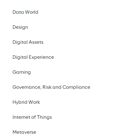
Data World
Design
Digital Assets
Den Mi
Digital Experience
schne
Gaming
ermöglic
Governance, Risk and Compliance
Hybrid Work
Internet of Things
SZENARIO
Metaverse