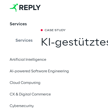
Services
CASE STUDY
KI-gestützt
Services
die Kundens
Artificial Intelligence
Eine intelligente Pla
AI-powered Software Engineering
transformiert, den Z
schnellere und genau
Cloud Computing
Zufriedenheit der Nut
CX & Digital Commerce
Cybersecurity