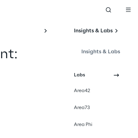
Insights & Labs
t: 
Insights & Labs
Labs
#Customer Service
Area42
#Knowledge Management
#AI & Azure
Area73
Area Phi