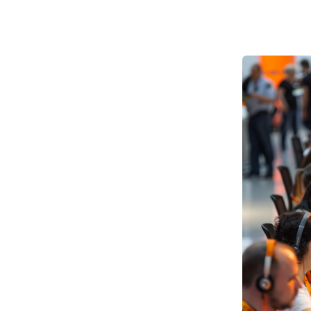
nts
n 
ehr als 
ie täglich 
gen 
 veralteten 
tten mit 
ten und auf 
en 
 führte 
e das 
ntwortung 
länger 