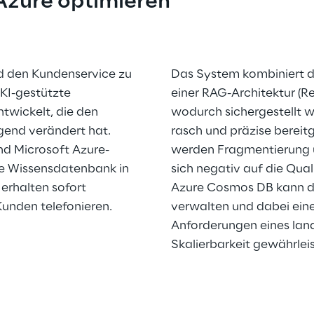
Azure optimieren 
d den Kundenservice zu 
Das System kombiniert d
 KI-gestützte 
einer RAG-Architektur (R
wickelt, die den 
wodurch sichergestellt w
end verändert hat. 
rasch und präzise bereitg
nd Microsoft Azure-
werden Fragmentierung un
ie Wissensdatenbank in 
sich negativ auf die Qua
erhalten sofort 
Azure Cosmos DB kann d
unden telefonieren.
verwalten und dabei eine 
Anforderungen eines land
Skalierbarkeit gewährlei