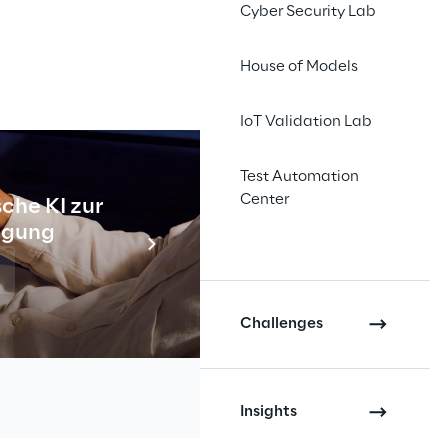
Cyber Security Lab
House of Models
IoT Validation Lab
enstes 
Test Automation
ionen 
Center
che KI zur
Industr
tigung
keit und 
Meh
Challenges
Insights