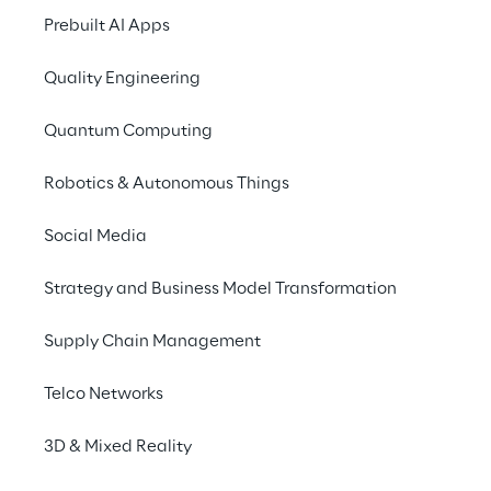
Ein veraltetes 
Prebuilt AI Apps
Wissensmanageme
Quality Engineering
Bei einem der größten italienische
Quantum Computing
Dienstleistungsunternehmen mit m
3.000 Kundendienstmitarbeitern, d
Robotics & Autonomous Things
Tausende von telefonischen Anfra
bearbeiten, kam es aufgrund eines
Social Media
Wissensmanagementsystems zu 
Verzögerungen. Die Mitarbeiter ha
Strategy and Business Model Transformation
redundanten, schlecht klassifizier
Supply Chain Management
verschiedene Plattformen verteilt
Informationen zu kämpfen. All dies
Telco Networks
dazu, dass einfache Vorgänge, wi
Abrufen von Details oder die Bea
3D & Mixed Reality
einer häufig gestellten Frage, viel 