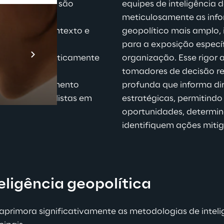
 e acionáveis são 
equipes de inteligência d
de decisões, 
meticulosamente as info
pleta do contexto e 
geopolítico mais amplo, 
Prebuilt AI A
para a exposição específ
iridas sistematicamente 
organização. Esse rigor a
Descubra ma
, um processo 
tomadores de decisão 
 para o alinhamento 
profunda que informa di
são e especialistas em 
estratégicas, permitind
oportunidades, determine
identifiquem
 ações miti
ligência geopolítica
 aprimora significativamente as metodologias de inte