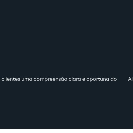
s clientes uma compreensão clara e oportuna do 
A