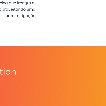
ica que integra a 
, aproveitando uma 
ais para mitigação 
tion
.