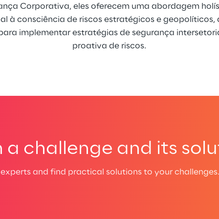
nça Corporativa, eles oferecem uma abordagem holíst
al à consciência de riscos estratégicos e geopolíticos
para implementar estratégias de segurança intersetori
proativa de riscos.
a challenge and its solu
experts and find practical solutions to your challenges