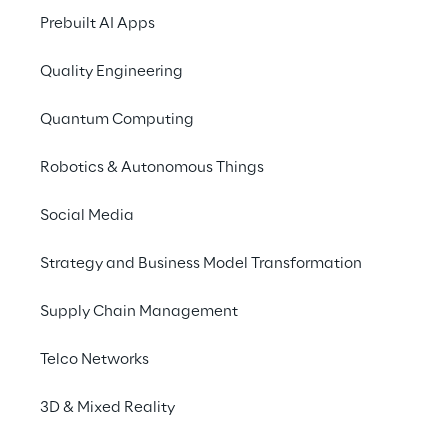
Prebuilt AI Apps
Quality Engineering
Quantum Computing
Robotics & Autonomous Things
Inteligência geopo
Social Media
ferramenta podero
Strategy and Business Model Transformation
A 
inteligência geopolítica não se t
Supply Chain Management
mas sim de entender as ameaças 
preparar para elas com agilidade e
Telco Networks
organizações que prosperam inco
inteligência à tomada de decisõe
3D & Mixed Reality
riscos, transformando a comple