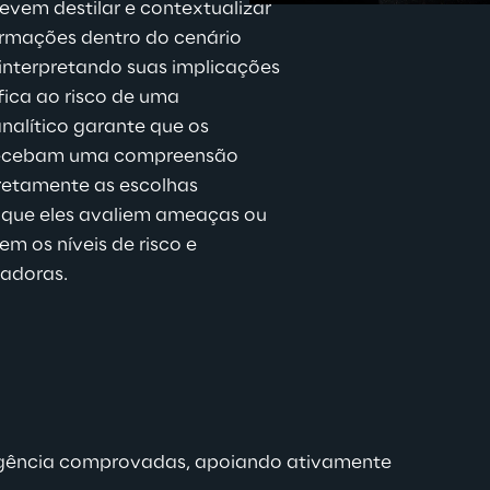
evem destilar e contextualizar 
rmações dentro do cenário 
interpretando suas implicações 
pps
ica ao risco de uma 
nalítico garante que os 
is
recebam uma compreensão 
retamente as escolhas 
o que eles avaliem ameaças ou 
m os níveis de risco e 
gadoras.
ligência comprovadas, apoiando ativamente 