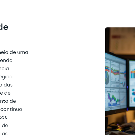
de 
meio de uma 
gendo 
ncia 
égica 
o das 
e de 
nto de 
 contínuo 
cos 
 de 
 às 