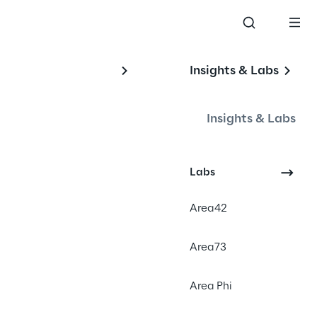
Insights & Labs
Insights & Labs
#Intelligence
Labs
#Risk Management
#Cybersecurity
Area42
#Geopolitics
Area73
Area Phi
olítico como um elemento 