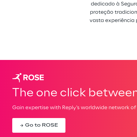
dedicado à Segura
proteção tradicion
vasta experiência 
The one click between 
Gain expertise with Reply’s worldwide network of 
Go to ROSE