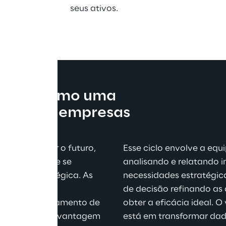
seus ativos.
lítica como uma 
sa para empresas
rata de prever o futuro, 
Esse ciclo envolve a equi
em evolução e se 
analisando e relatando 
 visão estratégica. As 
necessidades estratégic
rporam essa 
de decisão refinando as
s e ao gerenciamento de 
obter a eficácia ideal. O
xidade em uma vantagem 
está em transformar dado