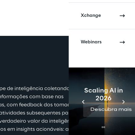
Xchange
Webinars
pe de inteligência coletando, 
Scaling AI in
informações com base nas 
2026
as, com feedback dos tomadores 
Descubra mais
 atividades subsequentes para 
 verdadeiro valor da inteligência 
s em insights acionáveis: as 