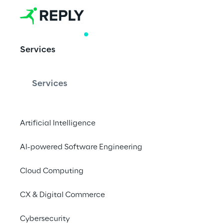
WHITE PAPER
Services
Geopolitical 
Services
A abordagem proativa
em conflitos globais 
Artificial Intelligence
empresas
AI-powered Software Engineering
Baixe o docume
Cloud Computing
CX & Digital Commerce
Reagindo ao cenári
Cybersecurity