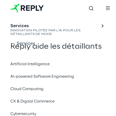
Services
INNOVATION PILOTÉE PAR L'IA POUR LES 
DÉTAILLANTS DE MODE
Services
Reply aide les détaillants 
de mode mondiaux à 
optimiser leurs 
Artificial Intelligence
opérations en tirant parti 
AI-powered Software Engineering
de l'IA pour améliorer les 
prévisions de la 
Cloud Computing
demande, la logistique, le 
CX & Digital Commerce
contrôle des stocks et les 
décisions d'achat, 
Cybersecurity