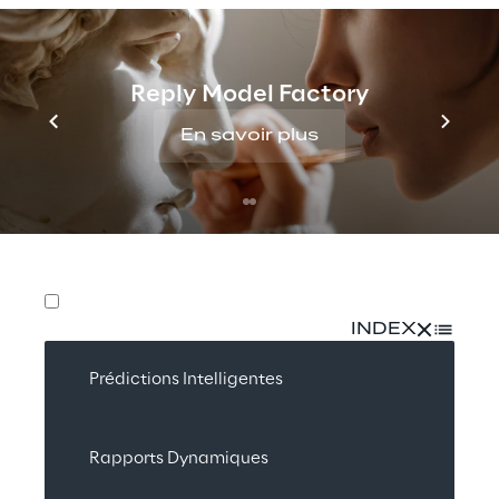
secteur peut être amélioré de manière plus 
générale grâce à une prise de décision 
basée sur les données et à l'optimisation du 
back-end. De la prévision de la demande à 
Reply Model Factory
la logistique, les solutions d'IA rationalisent 
En savoir plus
les opérations, réduisent les inefficacités et 
donnent aux détaillants de mode un 
avantage concurrentiel.
INDEX
Prédictions Intelligentes
Rapports Dynamiques