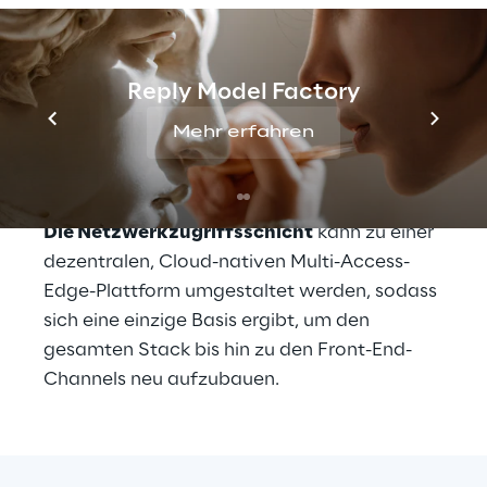
Um den Anschluss zu Hyperscalern nicht zu 
verlieren müssen die Betreiber 
ihr 
Reply Model Factory
Technologie-Fundament für die Zukunft 
rüsten. Angefangen bei dem Asset, über 
Mehr erfahren
das nur netzwerkbasierte Telcos verfügen: 
Die Netzwerkzugriffsschicht.
Die Netzwerkzugriffsschicht
 kann zu einer 
dezentralen, Cloud-nativen Multi-Access-
Edge-Plattform umgestaltet werden, sodass 
sich eine einzige Basis ergibt, um den 
gesamten Stack bis hin zu den Front-End-
Channels neu aufzubauen.