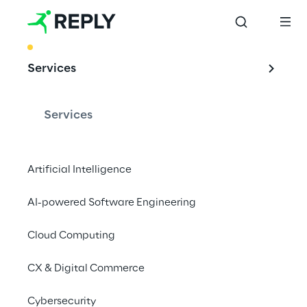
BEST PRACTICE
Services
Vom 
Telekommunikation
Services
sunternehmen zum 
plattformbasierten 
Artificial Intelligence
Technologiezentru
AI-powered Software Engineering
m
Cloud Computing
CX & Digital Commerce
Telcos können ihr gesamtes technologisches 
Cybersecurity