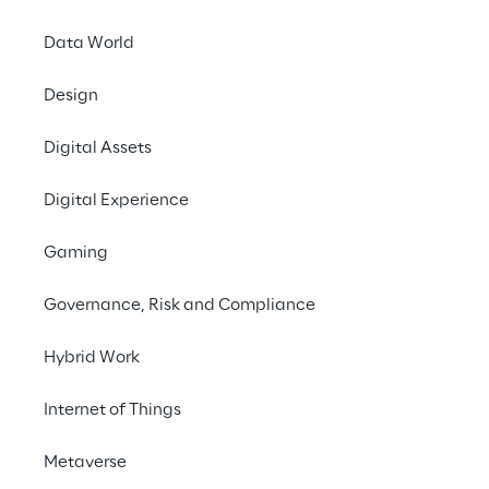
Fundament auf eine Software-basierte 
Plattform umstellen, die ihnen die 
Data World
Möglichkeit bietet, ihre gesamten 
Design
Technologien von Netzwerkzugriff bis Front-
End-Channels von einer Stelle aus zu 
Digital Assets
verwalten.
Digital Experience
Gaming
Die Notwendigkeit des 
Governance, Risk and Compliance
Umbaus 
technologischer 
Hybrid Work
Grundlagen
Internet of Things
Telekommunikationsbetreibern 
stehen 
Metaverse