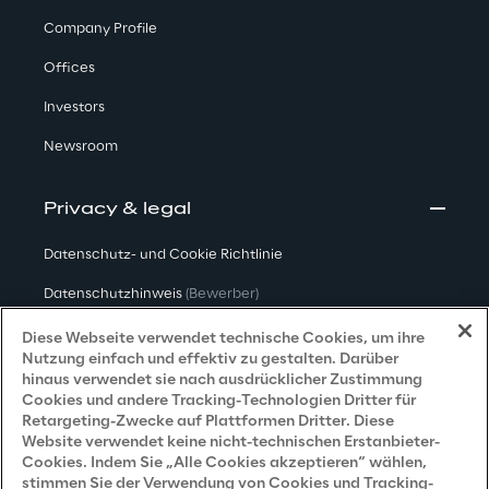
Company Profile
Offices
Investors
Newsroom
Privacy & legal
Datenschutz- und Cookie Richtlinie
Datenschutzhinweis
(Bewerber)
Datenschutzhinweis
(Kunden)
Diese Webseite verwendet technische Cookies, um ihre
Nutzung einfach und effektiv zu gestalten. Darüber
Datenschutzhinweis
(Dienstleister)
hinaus verwendet sie nach ausdrücklicher Zustimmung
Cookies und andere Tracking-Technologien Dritter für
Datenschutzhinweis
(Marketing)
Retargeting-Zwecke auf Plattformen Dritter. Diese
Website verwendet keine nicht-technischen Erstanbieter-
Grundsatzerklärung - LKSG
(Deutschland)
Cookies. Indem Sie „Alle Cookies akzeptieren“ wählen,
stimmen Sie der Verwendung von Cookies und Tracking-