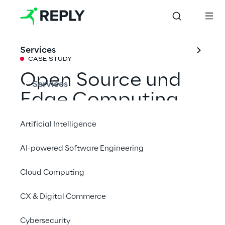
Services
CASE STUDY
Open Source und
Services
Edge Computing
für die neue
Artificial Intelligence
Netzinfrastruktur
AI-powered Software Engineering
der Deutschen
Cloud Computing
Telekom
CX & Digital Commerce
Mit einem Freund teilen
Cybersecurity