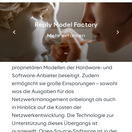
Access 4.0-Programm in Angriff, das in
Zusammenarbeit mit Reply und
ausgewählten Experten entwickelt wurde.
Reply Model Factory
Access 4.0 nutzt Open Source, um eine
Mehr erfahren
skalierbare Lösung zu erstellen. Das bietet
erhebliche Vorteile, da Open Source-
Software die Abhängigkeit von den
proprietären Modellen der Hardware- und
Software-Anbieter beseitigt. Zudem
ermöglicht sie große Einsparungen – sowohl
was die Ausgaben für das
Netzwerkmanagement anbelangt als auch
in Hinblick auf die Kosten der
Netzwerkentwicklung. Die Technologie zur
Unterstützung dieses Übergangs ist
ausgereift: Open-Source-Software ist in der