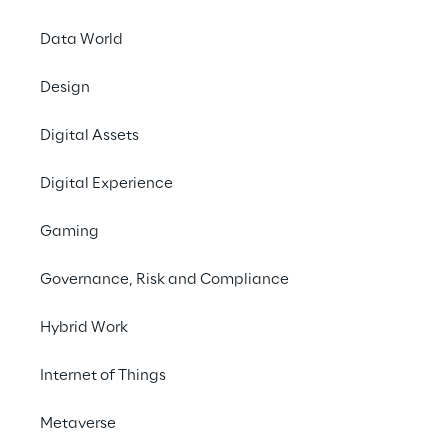
Data World
Cloud Computing
Telco & Media
Design
Edge Computing
Digital Assets
Digital Experience
Gaming
Governance, Risk and Compliance
Hybrid Work
Internet of Things
Die Telekommunikationsbranche durchlebt
Metaverse
einen grundlegenden Wandel. Monolithische