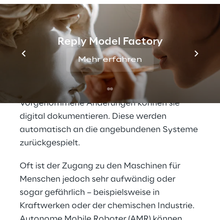
deutlich effizienter planen. Die Techniker im 
Feld können sich über das System an den 
Einsatzort in den oft komplexen Anlagen 
Reply Model Factory
navigieren lassen und profitieren vom 
Mehr erfahren
direkten Zugriff auf relevante Daten für ihre 
Arbeitsabläufe.
Vorgenommene Änderungen können sie 
digital dokumentieren. Diese werden 
automatisch an die angebundenen Systeme 
zurückgespielt.
Oft ist der Zugang zu den Maschinen für 
Menschen jedoch sehr aufwändig oder 
sogar gefährlich – beispielsweise in 
Kraftwerken oder der chemischen Industrie. 
Autonome Mobile Roboter (AMR) können 