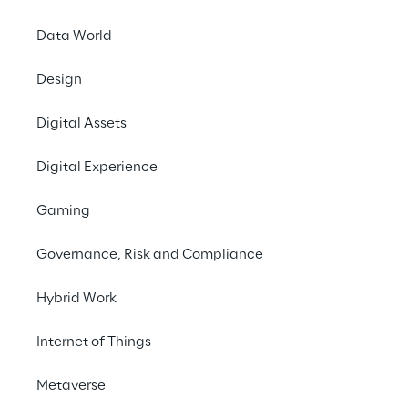
Data World
#Autonomous Mobile Robots
Design
#Maintenance
Digital Assets
Digital Experience
Gaming
DIE HERAUSFORDERUNG
Governance, Risk and Compliance
Roboter und Drohnen zur 
Hybrid Work
Instandhaltung von 
Industrieanlagen 
Internet of Things
einsetzen – ohne den 
Metaverse
Workflow für die 