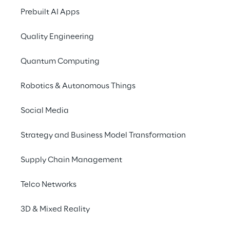
Mitarbeiter zu verändern
Prebuilt AI Apps
Quality Engineering
Quantum Computing
DAS SZENARIO
Instandhaltung mit 
Robotics & Autonomous Things
„COMOS Mobile Worker“
Social Media
Mit „COMOS Mobile Worker“ erleichtert 
Strategy and Business Model Transformation
Siemens das Life Cycle Management von 
Prozessanlagen. Wartungs- und 
Supply Chain Management
Instandhaltungstechniker können mit der 
App Daten zu unterschiedlichen Anlagen 
Telco Networks
strukturiert sammeln, mobil auf diese 
3D & Mixed Reality
zugreifen und anstehende Aufgaben im Blick 
behalten. Inspektionseinsätze lassen sich so 