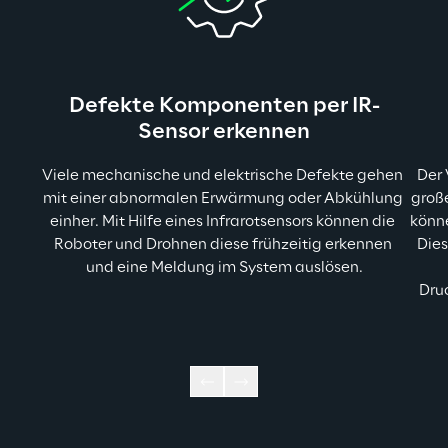
Defekte Komponenten per IR-
Sensor erkennen
Viele mechanische und elektrische Defekte gehen 
Der 
mit einer abnormalen Erwärmung oder Abkühlung 
große
einher. Mit Hilfe eines Infrarotsensors können die 
könne
Roboter und Drohnen diese frühzeitig erkennen 
Dies
und eine Meldung im System auslösen.
Dru