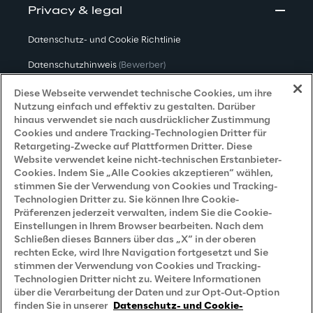
Privacy & legal
Datenschutz- und Cookie Richtlinie
Datenschutzhinweis
(Bewerber)
Datenschutzhinweis
(Kunden)
Diese Webseite verwendet technische Cookies, um ihre
Nutzung einfach und effektiv zu gestalten. Darüber
Datenschutzhinweis
(Dienstleister)
hinaus verwendet sie nach ausdrücklicher Zustimmung
Cookies und andere Tracking-Technologien Dritter für
Datenschutzhinweis
(Marketing)
Retargeting-Zwecke auf Plattformen Dritter. Diese
Website verwendet keine nicht-technischen Erstanbieter-
Grundsatzerklärung - LKSG
(Deutschland)
Cookies. Indem Sie „Alle Cookies akzeptieren“ wählen,
stimmen Sie der Verwendung von Cookies und Tracking-
Accessibility Statement
Technologien Dritter zu. Sie können Ihre Cookie-
Präferenzen jederzeit verwalten, indem Sie die Cookie-
Einstellungen in Ihrem Browser bearbeiten. Nach dem
Schließen dieses Banners über das „X“ in der oberen
Careers
rechten Ecke, wird Ihre Navigation fortgesetzt und Sie
stimmen der Verwendung von Cookies und Tracking-
Contacts
Technologien Dritter nicht zu. Weitere Informationen
über die Verarbeitung der Daten und zur Opt-Out-Option
finden Sie in unserer
Datenschutz- und Cookie-