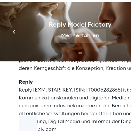
Sport, Vodafone, Vo
Reply Model Factory
Mehr erfahren
Über das BVDW Internetagentur-Ranking
Das Ranking gilt als Branchenbarometer der d
gemeinsam mit den Kooperationspartnern High T
deren Kerngeschäft die Konzeption, Kreation un
Reply
Reply [EXM, STAR: REY, ISIN: IT0005282865] ist
Kommunikationskanälen und digitalen Medien. 
europäischen Industriekonzerne in den Bereich
öffentliche Verwaltungen bei der Definition 
Computing, Digital Media und Internet der Ding
www.reply.com