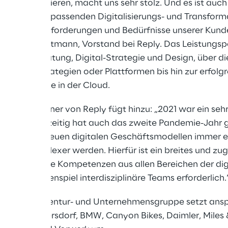
ng dominieren, macht uns sehr stolz. Und es ist auch 
rtner mit den passenden Digitalisierungs- und Transfor
plexen Herausforderungen und Bedürfnisse unserer Kund
. Thomas Hartmann, Vorstand bei Reply. Das Leistungspo
icht von Beratung, Digital-Strategie und Design, über d
Marketingstrategien oder Plattformen bis hin zur erfolg
e-Technologie in der Cloud.
cutive Partner von Reply fügt hinzu: „2021 war ein sehr 
ence. Gleichzeitig hat auch das zweite Pandemie-Jahr 
sse hin zu neuen digitalen Geschäftsmodellen immer 
ojekte komplexer werden. Hierfür ist ein breites und zugl
spezialisierte Kompetenzen aus allen Bereichen der dig
as Zusammenspiel interdisziplinäre Teams erforderlich.
Experience Agentur- und Unternehmensgruppe setzt ansp
didas, Beiersdorf, BMW, Canyon Bikes, Daimler, Miles &