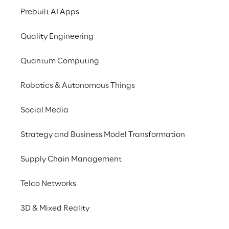
das BVDW-Umsatzranki
Prebuilt AI Apps
wir als relevanter Pa
bereit sind, die kom
Quality Engineering
bedienen", erklärt Dr
Digital Experience re
Quantum Computing
digitalen Produkten, 
der Digital Experienc
Robotics & Autonomous Things
Thorben Fasching, Exe
Social Media
Reply –Digital Experi
Strategy and Business Model Transformation
Transformationsproze
Digital Experience-Pr
Supply Chain Management
Expertenwissen, hoch
Transformation und d
Telco Networks
Die Reply – Digital 
3D & Mixed Reality
für Unternehmen wie A