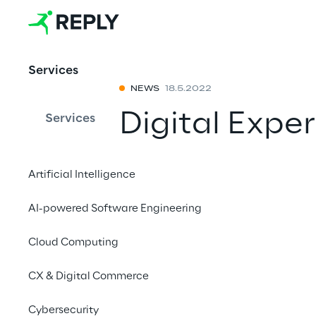
Services
NEWS
18.5.2022
Digital Expe
Services
in Folge als
Artificial Intelligence
und Untern
AI-powered Software Engineering
BVDW ausge
Cloud Computing
Mit einem Freu
CX & Digital Commerce
Cybersecurity