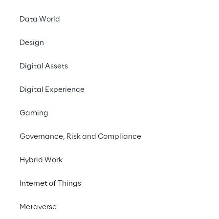
18. Mai 2022
Data World
Nach 2019, 2020 und 
Design
Bundesverbands Digi
Digital Assets
Diese Anerkennung zei
gepaart mit kreative
Digital Experience
anzubieten. Darüber 
Geschäftsjahr ein Plu
Gaming
Wachstum sowie auf d
Digital Experience-Pl
Governance, Risk and Compliance
„Um eine ganzheitlic
Hybrid Work
Marketing und Technol
Nutzerbedürfnisse un
Internet of Things
wie Künstliche Intell
Metaverse
Conversational Interf