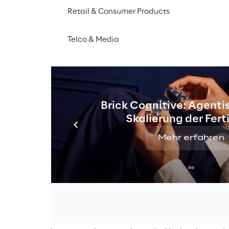
Retail & Consumer Products
2021 heißt der
Spitzenreiter im Internetagentur-Ran
Telco & Media
tale Wirtschaft (BVDW) auch im Jahr 2022
Reply – Digi
gt die Fähigkeit der Reply – Digital Experience, techn
n Agenturleistungen und den richtigen Customer-Exper
hinaus verzeichnete Reply – Digital Experience im ver
Brick Cognitive: Agentis
s in Umsatz und Mitarbeiterzahl, was auf ein kontinuier
Skalierung der Fer
ie Akquisition von Comwrap zurückzuführen ist, ein au
Mehr erfahren
attformen spezialisiertes Unternehmen mit Sitz in Fran
he Digital Experience-Strategie umzusetzen, ist das Z
ogie, herausragende kreative Ideen und ein tiefes Vers
erlässlich. Dazu gehören der Einsatz von Technologie
igenz, Virtual und Augmented Reality, Data-driven Mark
aces. Dass wir mit unserer Positionierung bereits zum vi