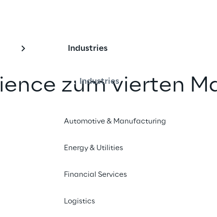
Industries
rience zum vierten M
Industries
 umsatzstärkste Agent
Automotive & Manufacturing
ehmensgruppe vom
zeichnet
Energy & Utilities
Financial Services
nd teilen
Logistics