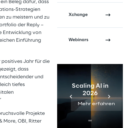
ein Beleg dafür, dass
mations-Strategien
Xchange
en zu meistern und zu
rtfolio der Reply –
ie Entwicklung von
Webinars
reichen Einführung
positives Jahr für die
gezeigt, dass
entscheidender und
eich tiefes
Scaling AI in
italen
2026
“
Mehr erfahren
ruchsvolle Projekte
 More, OBI, Ritter