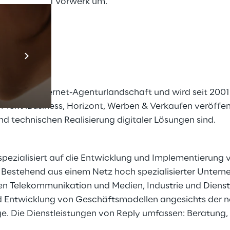
lkswagen und Vorwerk um.
Prebuilt AI App
Mehr erfahren
eutschen Internet-Agenturlandschaft und wird seit 200
ext iBusiness, Horizont, Werben & Verkaufen veröffent
d technischen Realisierung digitaler Lösungen sind.
 spezialisiert auf die Entwicklung und Implementierun
Bestehend aus einem Netz hoch spezialisierter Untern
en Telekommunikation und Medien, Industrie und Diens
und Entwicklung von Geschäftsmodellen angesichts der 
e. Die Dienstleistungen von Reply umfassen: Beratung, 