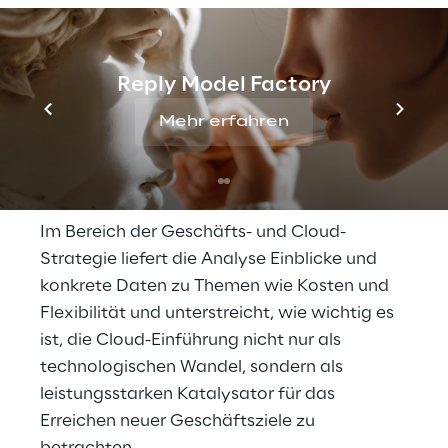
die Cloud präsentiert. Erkenntnisse aus einer
europaweiten Umfrage, die zwischen
Dezember 2022 und März 2023 unter der
Reply Model Factory
Leitung von Professoren der Imperial College
Mehr erfahren
Business School in London durchgeführt
wurde, verleihen dem umfassenden Bericht
zusätzliche Tiefe und Relevanz.
Im Bereich der Geschäfts- und Cloud-
Strategie liefert die Analyse Einblicke und
konkrete Daten zu Themen wie Kosten und
Flexibilität und unterstreicht, wie wichtig es
ist, die Cloud-Einführung nicht nur als
technologischen Wandel, sondern als
leistungsstarken Katalysator für das
Erreichen neuer Geschäftsziele zu