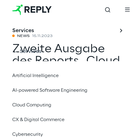
Services
NEWS
15.11.2023
Zweite Ausgabe
Services
des Reports „Cloud
in Financial
Artificial Intelligence
Services“ bietet
AI-powered Software Engineering
neue Einblicke in
Cloud Computing
die Nutzung der
Cloud durch
CX & Digital Commerce
Finanzinstitute in
Cybersecurity