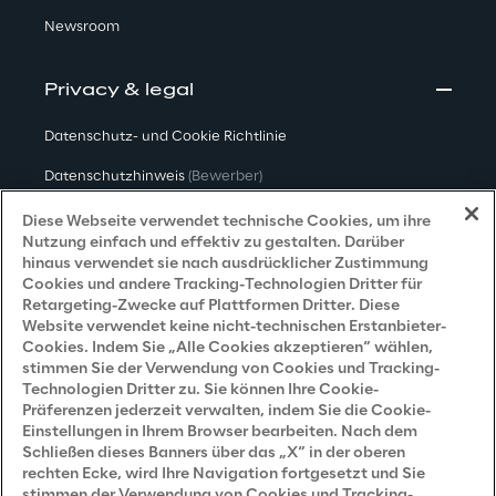
Newsroom
Privacy & legal
Datenschutz- und Cookie Richtlinie
Datenschutzhinweis
(Bewerber)
Datenschutzhinweis
(Kunden)
Diese Webseite verwendet technische Cookies, um ihre
Nutzung einfach und effektiv zu gestalten. Darüber
Datenschutzhinweis
(Dienstleister)
hinaus verwendet sie nach ausdrücklicher Zustimmung
Cookies und andere Tracking-Technologien Dritter für
Datenschutzhinweis
(Marketing)
Retargeting-Zwecke auf Plattformen Dritter. Diese
Website verwendet keine nicht-technischen Erstanbieter-
Grundsatzerklärung - LKSG
(Deutschland)
Cookies. Indem Sie „Alle Cookies akzeptieren“ wählen,
stimmen Sie der Verwendung von Cookies und Tracking-
Accessibility Statement
Technologien Dritter zu. Sie können Ihre Cookie-
Präferenzen jederzeit verwalten, indem Sie die Cookie-
Einstellungen in Ihrem Browser bearbeiten. Nach dem
Schließen dieses Banners über das „X“ in der oberen
Careers
rechten Ecke, wird Ihre Navigation fortgesetzt und Sie
stimmen der Verwendung von Cookies und Tracking-