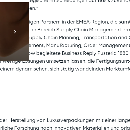
nnen wir strategische Entscheidungen auf Basis zuverlä
 Daten treffen.“
t zu den wenigen Partnern in der EMEA-Region, die säm
Prebuilt AI App
rtifizierungen im Bereich Supply Chain Management err
Mehr erfahren
nagement, Supply Chain Planning, Transportation and 
use Management, Manufacturing, Order Management
en Know-how begleitete Business Reply Pusterla 1880 
hwertige Lösungen umsetzen lassen, die Fertigungsunt
 einem dynamischen, sich stetig wandelnden Marktumfe
n der Herstellung von Luxusverpackungen mit einer lan
rliche Forschung nach innovativen Materialien und orig