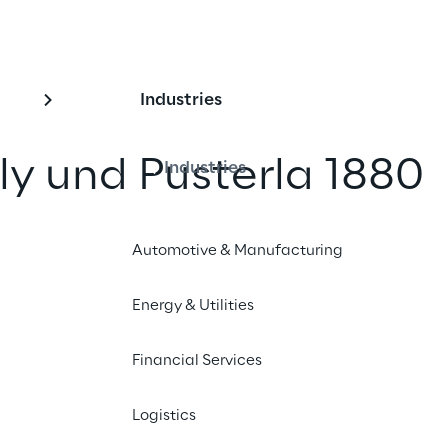
Industries
ly und Pusterla 1880
Industries
le digitale
Automotive & Manufacturing
on im Bereich
kungen mit Oracle
Energy & Utilities
Financial Services
Logistics
nd teilen