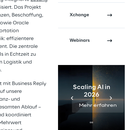
siert. Das Projekt
nzen, Beschaffung,
Xchange
sowie Oracle
ortation
: effizientere
Webinars
t. Die zentrale
s in Echtzeit zu
 Logistik und
.
 mit Business Reply
Scaling AI in
auf unsere
2026
nanz- und
Mehr erfahren
gesamten Ablauf –
nd koordiniert
 Mehrwert