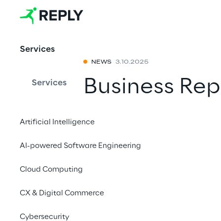
Services
NEWS
3.10.2025
Business Rep
Services
treiben globa
Artificial Intelligence
Transformati
AI-powered Software Engineering
Luxusverpac
Cloud Computing
Cloud voran
CX & Digital Commerce
Mit einem Freu
Cybersecurity