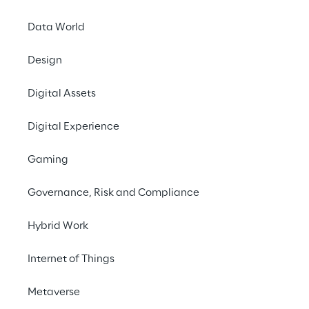
Data World
3. Oktober 2025
Design
Business Reply
, ein
Oracle-Technologien sp
Digital Assets
Verpackungslösunge
Digital Experience
Finanz-, Logistik- un
Gaming
Mit über 140 Jahren 
ist Pusterla 1880 in 
Governance, Risk and Compliance
und Präzision stellt.
entscheidend, um den
Hybrid Work
Auslieferung des End
Marktdiversifizierung
Internet of Things
Koordination und Skal
Metaverse
Mit der Unterstützung