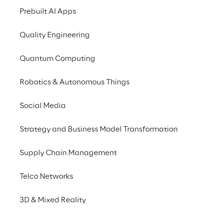
Prebuilt AI Apps
auf Basis der Oracle
umfasste mehrere Mod
Quality Engineering
Auftragsmanagement,
Transportation Manag
Quantum Computing
Management brachte s
Versandplanung, Ech
Robotics & Autonomous Things
Bereitstellung von Tr
überwachen, stärkte
Social Media
Produktion. Dies hatt
Strategy and Business Model Transformation
Luca Meana, Präsiden
Supply Chain Management
und die Implementieru
Geschäftsbereiche ve
Telco Networks
Betriebsprozesse. Da
von der Beschaffungsp
3D & Mixed Reality
steuern. Manuelle Tä