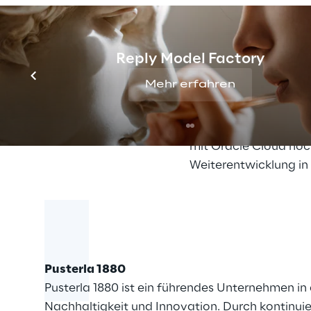
automatisiert. So kö
gemeinsam genutzter
Business Reply gehör
Reply Model Factory
Service Expertise-Ze
Mehr erfahren
Product Lifecycle Ma
Management, Wareho
Mit diesem umfassend
mit Oracle Cloud hoc
Weiterentwicklung in
Pusterla 1880
Pusterla 1880 ist ein führendes Unternehmen i
Nachhaltigkeit und Innovation. Durch kontinuie