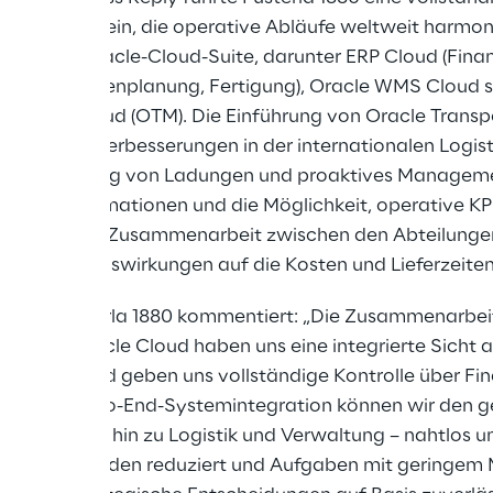
-Cloud-Suite
ein, die operative Abläufe weltweit harmoni
ule der Oracle-Cloud-Suite, darunter ERP Cloud (Fina
 Lieferkettenplanung, Fertigung), Oracle WMS Cloud 
ement Cloud (OTM). Die Einführung von Oracle Transp
pürbare Verbesserungen in der internationalen Logistik
tzeit-Tracking von Ladungen und proaktives Managemen
ansportinformationen und die Möglichkeit, operative KPI
n zudem die Zusammenarbeit zwischen den Abteilungen
e positive Auswirkungen auf die Kosten und Lieferzeiten
t von Pusterla 1880 kommentiert: „Die Zusammenarbeit
ng der Oracle Cloud haben uns eine integrierte Sicht 
rschafft und geben uns vollständige Kontrolle über Fi
nk der End-to-End-Systemintegration können wir den 
lanung bis hin zu Logistik und Verwaltung – nahtlos u
tigkeiten wurden reduziert und Aufgaben mit geringem