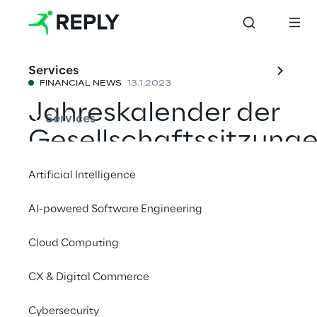
Services
FINANCIAL NEWS
13.1.2023
Jahreskalender der
Services
Gesellschaftssitzung
2023
Artificial Intelligence
AI-powered Software Engineering
Mit einem Freund teilen
Cloud Computing
CX & Digital Commerce
13. Januar 2023
11:01
Cybersecurity