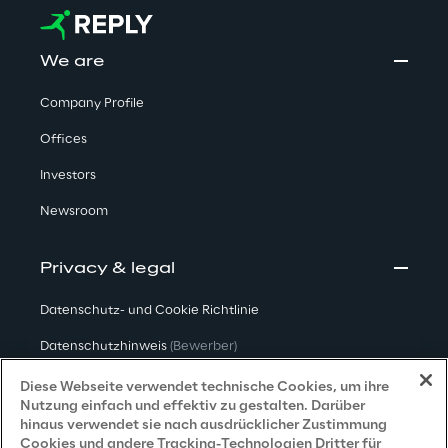
We are
Company Profile
Offices
Investors
Newsroom
Privacy & legal
Datenschutz- und Cookie Richtlinie
Datenschutzhinweis
(Bewerber)
Datenschutzhinweis
(Kunden)
Diese Webseite verwendet technische Cookies, um ihre
Nutzung einfach und effektiv zu gestalten. Darüber
Datenschutzhinweis
(Dienstleister)
hinaus verwendet sie nach ausdrücklicher Zustimmung
Cookies und andere Tracking-Technologien Dritter für