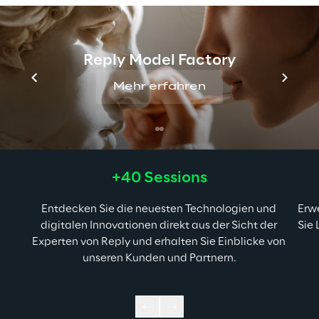
Reply Model Factory
Mehr erfahren
+40 Sessions
Entdecken Sie die neuesten Technologien und 
Erwe
digitalen Innovationen direkt aus der Sicht der 
Sie
Experten von Reply und erhalten Sie Einblicke von 
unseren Kunden und Partnern.