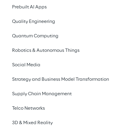
Generative KI, Pre-built Applications 
und
Prebuilt AI Apps
Agentic AI
 einsetzen, um die digitale 
Transformation in verschiedenen Branchen 
Quality Engineering
voranzutreiben.
Quantum Computing
Erleben Sie innovative Lösungen in Live-
Demos, knüpfen Sie Kontakte zu anderen 
Robotics & Autonomous Things
Technologiebegeisterten und profitieren Sie 
von praxisnahen Sessions, in denen unsere 
Social Media
Kunden und Partner ihre Erfolgsgeschichten 
Strategy and Business Model Transformation
mit Ihnen teilen.
Supply Chain Management
Telco Networks
Highlights der 
3D & Mixed Reality
Veranstaltung