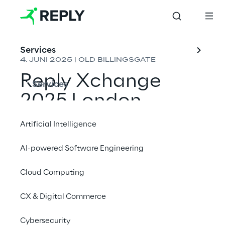
Services
4. JUNI 2025 | OLD BILLINGSGATE
Reply Xchange 
Services
2025 London
Artificial Intelligence
BEYOND EXPECTATIONS
AI-powered Software Engineering
Die Reply Xchange London kehrt am 
Mittwoch, den 4. Juni in das 
Cloud Computing
atemberaubende Old Billingsgate im Herzen 
CX & Digital Commerce
der Stadt zurück. Ein Tag voller neuer Ideen, 
technischer Innovation und digitaler 
Cybersecurity