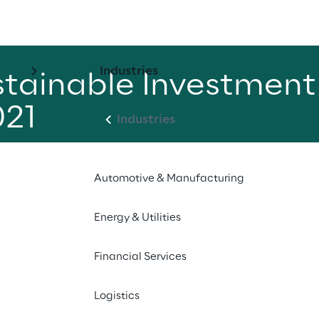
Industries
stainable Investment
021
Industries
Automotive & Manufacturing
Energy & Utilities
 der Banca Generali, in Kooperation 
ers, dem MIP – Politecnico di Milano 
Financial Services
y
line
Logistics
alrunde