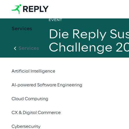
EVENT
Services
Die Reply Su
Challenge 2
Services
Artificial Intelligence
AI-powered Software Engineering
Powered by Reply und
mit Main Street Partn
Cloud Computing
und CFA Society Ital
CX & Digital Commerce
19.-30. April | On
12.-14. Mai | Fin
Cybersecurity