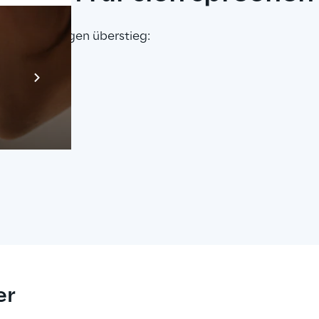
lle Erwartungen überstieg:
Prebuilt AI App
Mehr erfahren
er