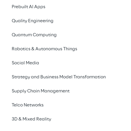
of Management), 
Main Street Par
Prebuilt AI Apps
Italy
, präsentiert eine Reihe von L
brandneue Challenge, die Rendite
Quality Engineering
verbindet.
Quantum Computing
Robotics & Autonomous Things
Social Media
Strategy and Business Model Transformation
Supply Chain Management
Telco Networks
3D & Mixed Reality
Lassen wir die 