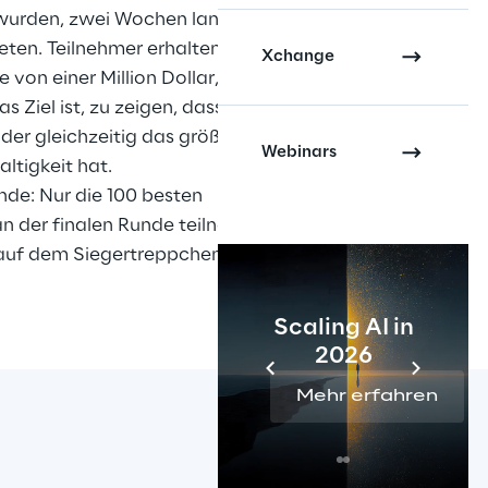
wurden, zwei Wochen lang 
ten. Teilnehmer erhalten 
Xchange
 von einer Million Dollar, das es 
Das Ziel ist, zu zeigen, dass man 
 der gleichzeitig das größte 
Webinars
ltigkeit hat.
unde: Nur die 100 besten 
n der finalen Runde teilnehmen 
 auf dem Siegertreppchen 
Scaling AI in
2026
Mehr erfahren