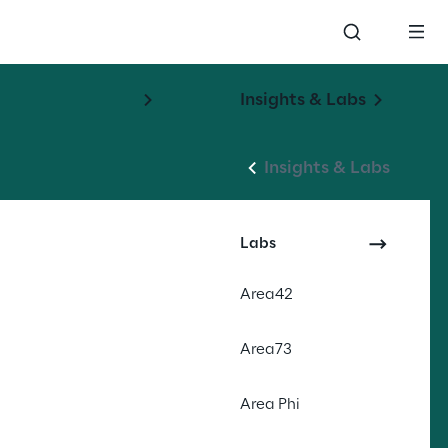
Insights & Labs
 
Insights & Labs
Labs
Area42
Area73
Area Phi