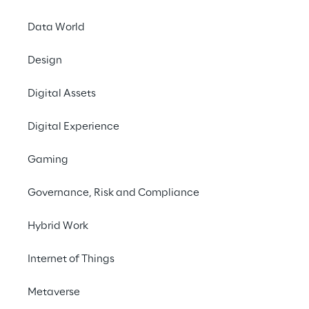
Data World
Design
Digital Assets
Digital Experience
Die Challenge
Gaming
Es ist Zeit für die zweite Ausgabe
Governance, Risk and Compliance
Challenge. Das Thema dieses Jahr i
Hybrid Work
Wie man mit einer Investition von 
eine große Wirkung erzielt!
Internet of Things
Reply
, gesponsort von der 
Banca 
Metaverse
Zusammenarbeit mit 
MIP
 (der Pol