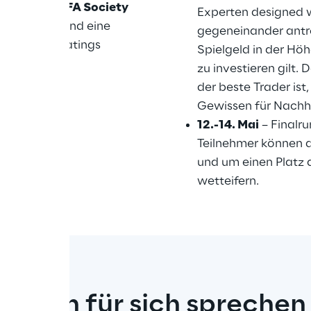
tners
 und 
CFA Society 
Experten designed 
erninhalten und eine 
gegeneinander antre
n mit ESG-Ratings 
Spielgeld in der Höhe
zu investieren gilt. 
der beste Trader ist,
Gewissen für Nachha
12.-14. Mai
 – Finalr
Teilnehmer können a
und um einen Platz
wetteifern.
zahlen für sich sprechen