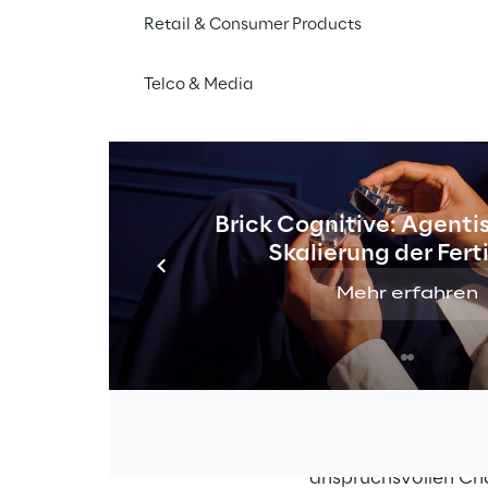
Retail & Consumer Products
Telco & Media
Brick Cognitive: Agentis
Skalierung der Fer
Mehr erfahren
 der Investment 
Bis 16. April
 – Anmel
st „Nachhaltigkeit”: 
Teilnahme erhält ma
einer Million Dollar 
nachhaltige Investm
und Investment-Stra
bereit, den Handel i
Generali
 und in 
19.-30. April
 – Onlin
itecnico di Milano School 
anspruchsvollen Cha