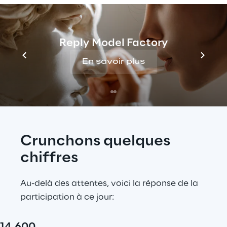
disposerez d'un million de dollars 
d'argent fictif à investir. Montrez-nous 
que vous êtes le trader le plus soucieux 
Reply Model Factory
du développement durable.
Du 12 au 14 mai
En savoir plus
 - La Finale : seuls les 
100 meilleurs joueurs accéderont au 
tour final et se disputeront le podium.
Crunchons quelques 
chiffres
Au-delà des attentes, voici la réponse de la 
participation à ce jour: