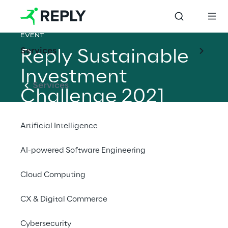
EVENT
Services
Reply Sustainable 
Investment 
Services
Challenge 2021
Artificial Intelligence
AI-powered Software Engineering
Cloud Computing
Proposé par Reply et Banca Generali, en 
collaboration avec Main Street Partners, MIP 
CX & Digital Commerce
- Politecnico di Milano et CFA Society Italy
Cybersecurity