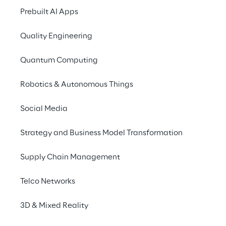
Registrations
Standard Edition 
Prebuilt AI Apps
Teams
Quality Engineering
Quantum Computing
Robotics & Autonomous Things
Social Media
1253
+21.000
Teams for the 
Total 
Strategy and Business Model Transformation
Standard Edition
Submissions
Supply Chain Management
Telco Networks
3D & Mixed Reality