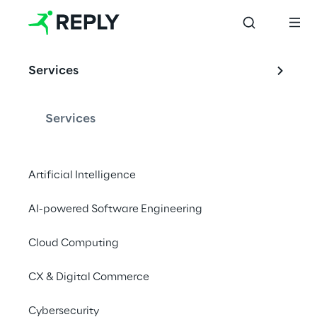
EVENT
Services
Reply Code 
Challenge 2020
Services
Artificial Intelligence
Standard & Teen Editions
AI-powered Software Engineering
Mehr erfahren auf challenges.reply.com
Cloud Computing
CX & Digital Commerce
Cybersecurity