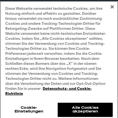
Datenschutzhinweis
(Kunden)
Diese Webseite verwendet technische Cookies, um ihre
Nutzung einfach und effektiv zu gestalten. Darüber
Datenschutzhinweis
(Dienstleister)
hinaus verwendet sie nach ausdrücklicher Zustimmung
Cookies und andere Tracking-Technologien Dritter für
Datenschutzhinweis
(Marketing)
Retargeting-Zwecke auf Plattformen Dritter. Diese
Website verwendet keine nicht-technischen Erstanbieter-
Grundsatzerklärung - LKSG
(Deutschland)
Cookies. Indem Sie „Alle Cookies akzeptieren“ wählen,
stimmen Sie der Verwendung von Cookies und Tracking-
Accessibility Statement
Technologien Dritter zu. Sie können Ihre Cookie-
Präferenzen jederzeit verwalten, indem Sie die Cookie-
Einstellungen in Ihrem Browser bearbeiten. Nach dem
Schließen dieses Banners über das „X“ in der oberen
Careers
rechten Ecke, wird Ihre Navigation fortgesetzt und Sie
stimmen der Verwendung von Cookies und Tracking-
Contacts
Technologien Dritter nicht zu. Weitere Informationen
über die Verarbeitung der Daten und zur Opt-Out-Option
finden Sie in unserer
Datenschutz- und Cookie-
Richtlinie
Cookie-
Alle Cookies
Einstellungen
akzeptieren
Reply © 2026
Company information