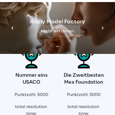
Teen Edition - die 
Gewinner
Reply Model Factory
Dies sind die drei bestplatzierten Teams, die 
Mehr erfahren
an dieser Challenge teilgenommen haben:
Nummer eins
Die Zweitbesten
USACO
Mex Foundation
Punktzahl: 5000
Punktzahl: 5000
total resolution 
total resolution 
time:
time: