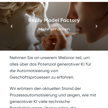
Betriebseffizienz: wenn die Theorie durch KI
zur Realität wird.
Reply Model Factory
Revolutionieren Sie Ihre 
Mehr erfahren
Automatisierungsstrate
gie mit generativer KI
Nehmen Sie an unserem Webinar teil, um 
alles über das Potenzial generativer KI für 
die Automatisierung von 
Geschäftsprozessen zu erfahren.
Wir erörtern den aktuellen Stand der 
Prozessautomatisierung und zeigen, wie mit 
generativer KI viele technische 