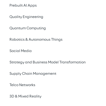
Prebuilt AI Apps
Quality Engineering
Quantum Computing
Robotics & Autonomous Things
Social Media
Info
Strategy and Business Model Transformation
13. Juli 2023
12:00–13:00 Uhr UTC
Supply Chain Management
Microsoft Teams
English
Telco Networks
3D & Mixed Reality
Entdecken Sie das neue Paradigma der