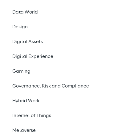
Data World
DIGITAL
Design
Mastering
Generative AI for
Digital Assets
Process
Digital Experience
Automation
Gaming
Governance, Risk and Compliance
Hybrid Work
Internet of Things
Metaverse