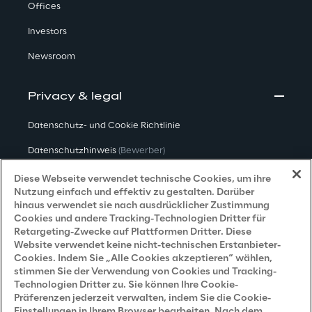
Offices
Investors
Newsroom
Privacy & legal
Datenschutz- und Cookie Richtlinie
Datenschutzhinweis
(Bewerber)
Datenschutzhinweis
(Kunden)
Diese Webseite verwendet technische Cookies, um ihre
Nutzung einfach und effektiv zu gestalten. Darüber
Datenschutzhinweis
(Dienstleister)
hinaus verwendet sie nach ausdrücklicher Zustimmung
Cookies und andere Tracking-Technologien Dritter für
Datenschutzhinweis
(Marketing)
Retargeting-Zwecke auf Plattformen Dritter. Diese
Website verwendet keine nicht-technischen Erstanbieter-
Grundsatzerklärung - LKSG
(Deutschland)
Cookies. Indem Sie „Alle Cookies akzeptieren“ wählen,
stimmen Sie der Verwendung von Cookies und Tracking-
Accessibility Statement
Technologien Dritter zu. Sie können Ihre Cookie-
Präferenzen jederzeit verwalten, indem Sie die Cookie-
Einstellungen in Ihrem Browser bearbeiten. Nach dem