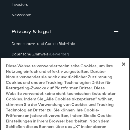
Investors
Newsroom
Privacy & legal
Datenschutz- und Cookie Richtlinie
Datenschutzhinweis
(Bewerber)
Datenschutzhinweis
(Kunden)
Diese Webseite verwendet technische Cookies, um ihre
Nutzung einfach und effektiv zu gestalten. Darüber
Datenschutzhinweis
(Dienstleister)
hinaus verwendet sie nach ausdrücklicher Zustimmung
Cookies und andere Tracking-Technologien Dritter für
Datenschutzhinweis
(Marketing)
Retargeting-Zwecke auf Plattformen Dritter. Diese
Website verwendet keine nicht-technischen Erstanbieter-
Grundsatzerklärung - LKSG
(Deutschland)
Cookies. Indem Sie „Alle Cookies akzeptieren“ wählen,
stimmen Sie der Verwendung von Cookies und Tracking-
Accessibility Statement
Technologien Dritter zu. Sie können Ihre Cookie-
Präferenzen jederzeit verwalten, indem Sie die Cookie-
Einstellungen in Ihrem Browser bearbeiten. Nach dem
Schließen dieses Banners über das „X“ in der oberen
Careers