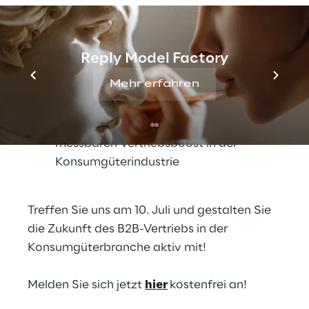
Nahezu Echtzeit-Einblicke in Preise,
Angebote und Sortimente für maximale
Reply Model Factory
Wettbewerbsfähigkeit
Mehr erfahren
Smarte Produktempfehlungen auf Basis
von Markt- und Konsumdaten
Praxisnahe Use Cases für einen
messbaren Vertriebsboost in der
Konsumgüterindustrie
Treffen Sie uns am 10. Juli und gestalten Sie
die Zukunft des B2B-Vertriebs in der
Konsumgüterbranche aktiv mit!
Melden Sie sich jetzt
hier
kostenfrei an!