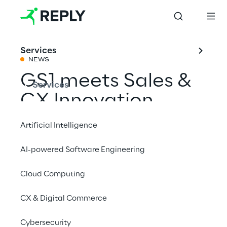
Services
NEWS
GS1 meets Sales &
Services
CX Innovation
Afternoon
Artificial Intelligence
AI-powered Software Engineering
Mit einem Freund teilen
Cloud Computing
CX & Digital Commerce
10. Juli 2025
Cybersecurity