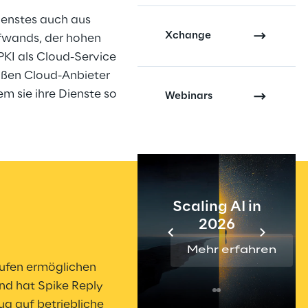
ienstes auch aus 
Xchange
fwands, der hohen 
 PKI als Cloud-Service 
ßen Cloud-Anbieter 
 sie ihre Dienste so 
Webinars
Scaling AI in
2026
Mehr erfahren
fen ermöglichen 
nd hat Spike Reply 
ug auf betriebliche 