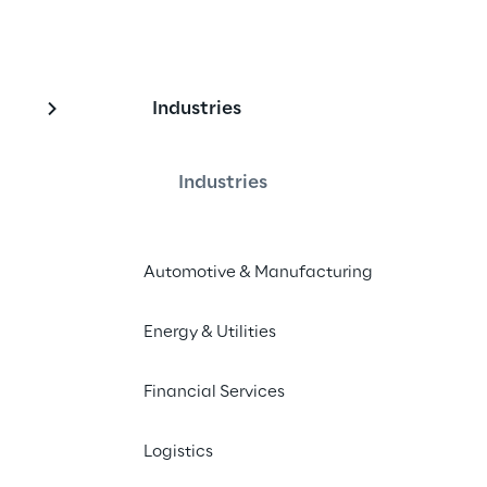
Industries
oud
Industries
asierten Public Key Infrastruktur (PKI) 
Automotive & Manufacturing
unterladen
Energy & Utilities
Financial Services
Logistics