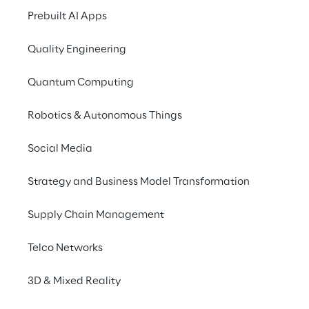
perfekt auf jeden 
Prebuilt AI Apps
Konsumenten 
zugeschnitten ist – 
Quality Engineering
schneller, bequemer, 
Quantum Computing
moderner.
Robotics & Autonomous Things
Social Media
DAS SZENARIO
Strategy and Business Model Transformation
Stressfreier Einkauf 
statt Kassenfrust
Supply Chain Management
Telco Networks
Der Einkauf im Supermarkt kann schnell zum 
Geduldsspiel werden: eine lange 
3D & Mixed Reality
Warteschlange an der Kasse, ungeduldige 