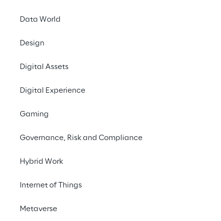
unterstützte den Kunden dabei umfassend.
Data World
Kontaktieren Sie uns
Design
Digital Assets
#Customer Journey
#Self-Service Checkout
Digital Experience
#Food Retail Industry
Gaming
Governance, Risk and Compliance
Hybrid Work
DIE HERAUSFORDERUNG
Internet of Things
Ein nahtloses 
Einkaufserlebnis, das 
Metaverse