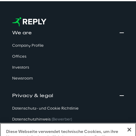
We are
Company Profile
Offices
Investors
Newsroom
Privacy & legal
Datenschutz- und Cookie Richtlinie
Datenschutzhinweis
(Bewerber)
Datenschutzhinweis
(Kunden)
Diese Webseite verwendet technische Cookies, um ihre