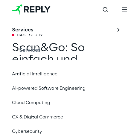
Services
CASE STUDY
Scan&Go: So 
Services
einfach und 
individuell ist 
Artificial Intelligence
Einkaufen heute
AI-powered Software Engineering
Cloud Computing
Mit Scan&Go hat ein führender Discounter 
ein innovatives, digitales Einkaufserlebnis 
CX & Digital Commerce
geschaffen, das neue Maßstäbe in Effizienz 
und Nutzerfreundlichkeit setzt. Open Reply 
Cybersecurity