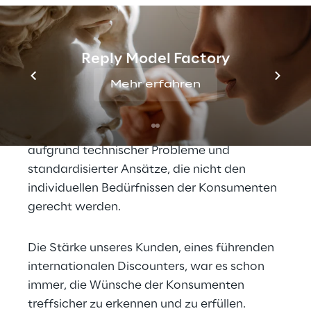
Blicke der nachfolgenden Kunden und 
hektisches Umpacken der Ware, während 
die nächsten Artikel bereits über den 
Scanner gezogen werden. Viele 
Reply Model Factory
Einzelhändler setzen daher zunehmend auf 
Mehr erfahren
Selbstbedienungskassen. Doch statt mehr 
Flexibilität zu schaffen, verzögern viele 
dieser neuen Systeme den Einkaufsprozess 
aufgrund technischer Probleme und 
standardisierter Ansätze, die nicht den 
individuellen Bedürfnissen der Konsumenten 
gerecht werden.
Die Stärke unseres Kunden, eines führenden 
internationalen Discounters, war es schon 
immer, die Wünsche der Konsumenten 
treffsicher zu erkennen und zu erfüllen. 