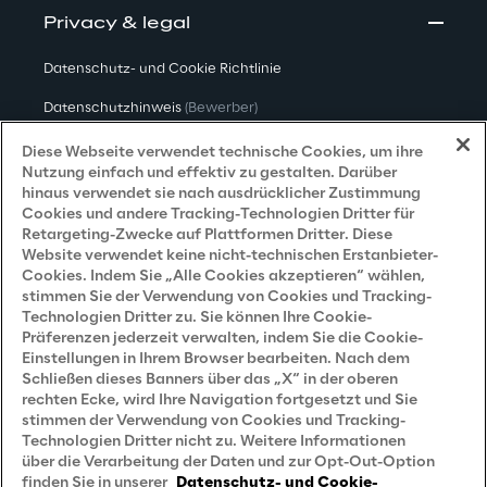
Privacy & legal
Datenschutz- und Cookie Richtlinie
Datenschutzhinweis
(Bewerber)
Datenschutzhinweis
(Kunden)
Diese Webseite verwendet technische Cookies, um ihre
Nutzung einfach und effektiv zu gestalten. Darüber
Datenschutzhinweis
(Dienstleister)
hinaus verwendet sie nach ausdrücklicher Zustimmung
Cookies und andere Tracking-Technologien Dritter für
Datenschutzhinweis
(Marketing)
Retargeting-Zwecke auf Plattformen Dritter. Diese
Website verwendet keine nicht-technischen Erstanbieter-
Grundsatzerklärung - LKSG
(Deutschland)
Cookies. Indem Sie „Alle Cookies akzeptieren“ wählen,
stimmen Sie der Verwendung von Cookies und Tracking-
Accessibility Statement
Technologien Dritter zu. Sie können Ihre Cookie-
Präferenzen jederzeit verwalten, indem Sie die Cookie-
Einstellungen in Ihrem Browser bearbeiten. Nach dem
Schließen dieses Banners über das „X“ in der oberen
Careers
rechten Ecke, wird Ihre Navigation fortgesetzt und Sie
stimmen der Verwendung von Cookies und Tracking-
Contacts
Technologien Dritter nicht zu. Weitere Informationen
über die Verarbeitung der Daten und zur Opt-Out-Option
finden Sie in unserer
Datenschutz- und Cookie-