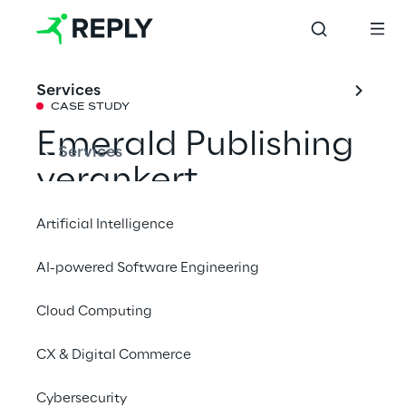
Services
CASE STUDY
Emerald Publishing 
Services
verankert 
Nachhaltigkeit in 
Artificial Intelligence
seiner Cloud-
AI-powered Software Engineering
Integrationsstrateg
Cloud Computing
ie
CX & Digital Commerce
Gemeinsam mit Solidsoft Reply und 
Cybersecurity