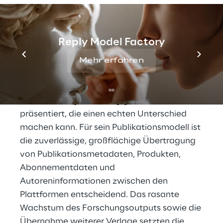
automatisierter und 
nachhaltiger Integration 
Reply Model Factory
möglich machen
Mehr erfahren
Emerald Publishing ist einer der weltweit 
führenden digitalen akademischen Verlage, 
der Forschung in Auftrag gibt, kuratiert und 
präsentiert, die einen echten Unterschied 
machen kann. Für sein Publikationsmodell ist 
die zuverlässige, großflächige Übertragung 
von Publikationsmetadaten, Produkten, 
Abonnementdaten und 
Autoreninformationen zwischen den 
Plattformen entscheidend. Das rasante 
Wachstum des Forschungsoutputs sowie die 
Übernahme weiterer Verlage setzten die 