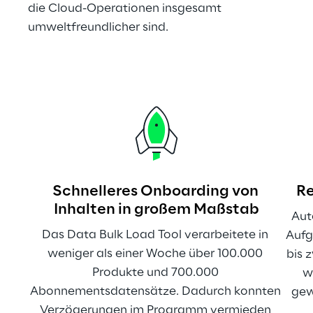
die Cloud-Operationen insgesamt 
umweltfreundlicher sind.
Schnelleres Onboarding von 
Re
Inhalten in großem Maßstab
Aut
Das Data Bulk Load Tool verarbeitete in 
Aufg
weniger als einer Woche über 100.000 
bis 
Produkte und 700.000 
w
Abonnementsdatensätze. Dadurch konnten 
gew
Verzögerungen im Programm vermieden 