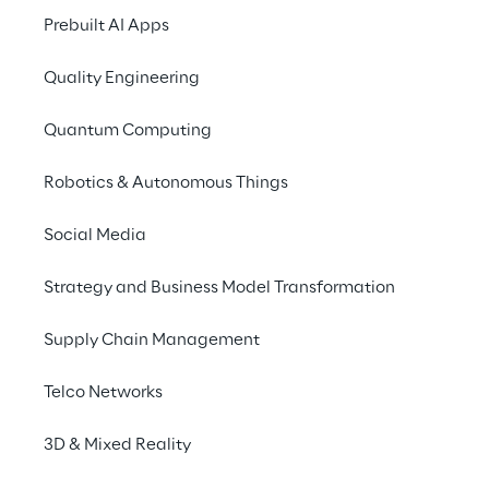
Workflows zu einer 
Prebuilt AI Apps
effizienten Azure-Basis 
Quality Engineering
übergehen, die das 
Wachstum unterstützt, 
Quantum Computing
die neue Content-
Robotics & Autonomous Things
Delivery-Plattform 
Social Media
ermöglicht und die 
Umweltbelastung 
Strategy and Business Model Transformation
reduziert.
Supply Chain Management
Telco Networks
DAS SZENARIO
Moderne 
3D & Mixed Reality
Veröffentlichungen mit 