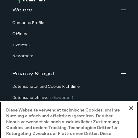
We are
Company Profile
Offices
Investors
Newsroom
Privacy & legal
Datenschutz- und Cookie Richtlinie
Datenschutzhinweis
(Bewerber)
Datenschutzhinweis
(Kunden)
Diese Webseite verwendet technische Cookies, um ihre
Nutzung einfach und effektiv zu gestalten. Darüber
Datenschutzhinweis
(Dienstleister)
hinaus verwendet sie nach ausdrücklicher Zustimmung
Cookies und andere Tracking-Technologien Dritter für
Datenschutzhinweis
(Marketing)
Retargeting-Zwecke auf Plattformen Dritter. Diese