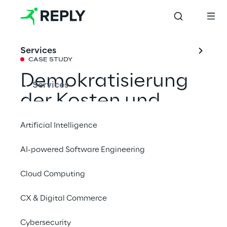
Services
CASE STUDY
Demokratisierung 
Services
der Kosten und 
umfassende 
Artificial Intelligence
Governance durch 
AI-powered Software Engineering
FinOps
Cloud Computing
Entwicklung und Implementierung einer auf 
CX & Digital Commerce
unserer CAFFE-Methodik basierenden 
Cybersecurity
FinOps-Plattform für ein internationales Öl- 