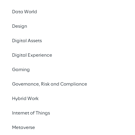
und Gasunternehmen.
Data World
Design
Digital Assets
ZIEL
Digital Experience
Demokratisierung der 
Gaming
Kosten und Ermöglichen 
Governance, Risk and Compliance
umfassender Kontrolle 
über Cloud-Kosten und -
Hybrid Work
Nutzung mithilfe der 
Internet of Things
FinOps-Methodik
Metaverse