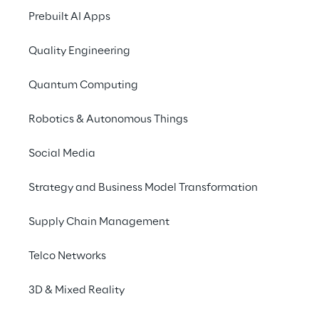
Reply Challenges 
Prebuilt AI Apps
kombinieren künstliche 
Intelligenz mit 
Quality Engineering
menschlicher 
Quantum Computing
Kreativität, um neue 
Ansätze für kreatives 
Robotics & Autonomous Things
Storytelling sowie Musik- 
Social Media
und Videoproduktion zu 
fördern.
Strategy and Business Model Transformation
Supply Chain Management
Telco Networks
Reply AI Film Festival
3D & Mixed Reality