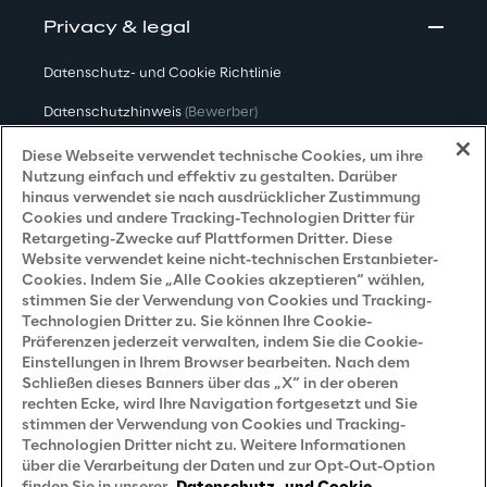
Privacy & legal
Datenschutz- und Cookie Richtlinie
Datenschutzhinweis
(Bewerber)
Datenschutzhinweis
(Kunden)
Diese Webseite verwendet technische Cookies, um ihre
Nutzung einfach und effektiv zu gestalten. Darüber
Datenschutzhinweis
(Dienstleister)
hinaus verwendet sie nach ausdrücklicher Zustimmung
Cookies und andere Tracking-Technologien Dritter für
Datenschutzhinweis
(Marketing)
Retargeting-Zwecke auf Plattformen Dritter. Diese
Website verwendet keine nicht-technischen Erstanbieter-
Grundsatzerklärung - LKSG
(Deutschland)
Cookies. Indem Sie „Alle Cookies akzeptieren“ wählen,
stimmen Sie der Verwendung von Cookies und Tracking-
Accessibility Statement
Technologien Dritter zu. Sie können Ihre Cookie-
Präferenzen jederzeit verwalten, indem Sie die Cookie-
Einstellungen in Ihrem Browser bearbeiten. Nach dem
Schließen dieses Banners über das „X“ in der oberen
Careers
rechten Ecke, wird Ihre Navigation fortgesetzt und Sie
stimmen der Verwendung von Cookies und Tracking-
Contacts
Technologien Dritter nicht zu. Weitere Informationen
über die Verarbeitung der Daten und zur Opt-Out-Option