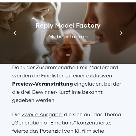
Das 
Reply AI Film Festival
 ist ein 
internationaler Wettbewerb, der alle, die die 
Welt des Kinos erkunden möchten, dazu 
Reply Model Factory
einlädt, künstliche Intelligenz bei der 
Erstellung von Kurzfilmen einzusetzen und 
Mehr erfahren
dabei die derzeit auf dem Markt 
verfügbaren KI-Tools zu nutzen.
Dank der Zusammenarbeit mit Mastercard 
werden die Finalisten zu einer exklusiven 
Preview-Veranstaltung
 eingeladen, bei der 
die drei Gewinner-Kurzfilme bekannt 
gegeben werden.
Die 
zweite Ausgabe
, die sich auf das Thema 
„Generation of Emotions“ konzentrierte, 
feierte das Potenzial von KI, filmische 