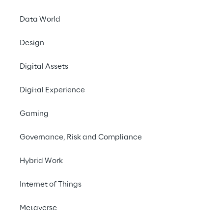
Data World
Design
Digital Assets
Digital Experience
Gaming
Governance, Risk and Compliance
Reply AI Challenges 2025
Hybrid Work
KI UND KREATIVITÄT
Internet of Things
AI Film Festival und AI 
Music Contest: Diese 
Metaverse