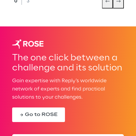
The one click between a
challenge and its solution
Gain expertise with Reply’s worldwide
network of experts and find practical
solutions to your challenges.
Go to ROSE