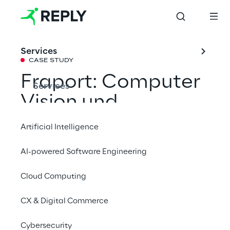
Services
CASE STUDY
Fraport: Computer 
Services
Vision und 
Künstliche 
Artificial Intelligence
Intelligenz 
AI-powered Software Engineering
optimieren 
Cloud Computing
Flughafenbetrieb
CX & Digital Commerce
Für den Transport von Fracht und Gepäck 
Cybersecurity