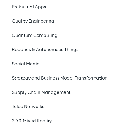
Prebuilt AI Apps
Quality Engineering
Arbeiten bei Reply
Quantum Computing
Du möchtest wissen, wie es sich bei Reply 
Robotics & Autonomous Things
arbeitet? Deine zukünftigen Kollegen 
Social Media
verraten es dir.
Strategy and Business Model Transformation
Supply Chain Management
Telco Networks
3D & Mixed Reality