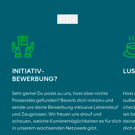
INITIATIV-
LUS
BEWERBUNG?
Sehr gerne! Du passt zu uns, hast aber nichts 
Hast d
Passendes gefunden? Bewirb dich initiativ und 
außer
sende uns deine Bewerbung inklusive Lebenslauf 
check
und Zeugnissen. Wir freuen uns drauf und 
wir b
schauen, welche Karrieremöglichkeiten es für dich 
deine
in unserem wachsenden Netzwerk gibt.
dich 