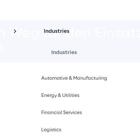
 Weg für den Einsatz
Industries
n
Industries
Automotive & Manufacturing
nde Unterstützung im Bereich der 
tzten Robotics.
Energy & Utilities
Financial Services
Logistics