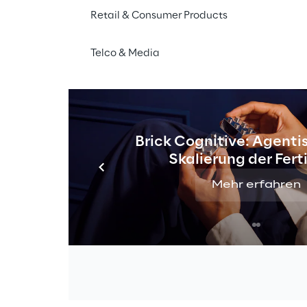
Die Robotik hat sich in den letzten Ja
Retail & Consumer Products
damit sie ihr volles Potenzial aussch
Fachkräfte eine große Anzahl von Rob
Telco & Media
überwachen können: Dann tritt die Är
Revolution wird mit 5G realisierbar, 
für die Cloud-Robotik vollständig per M
gesteuerte Roboter werden zunehmend
ein neues „Roboter-Ökosystem“ mit 
Brick Cognitive: Agentis
Luftfahrzeug-(UAV-)Flotten entstehen
Skalierung der Fer
Mehr erfahren
Reply arbeitet intensiv daran, die Vor
eines erfolgreichen Ansatzes für die 
unterstützt die Strategien der Kund
verschiedenen Anwendungsfällen, von 
Lebensmittellieferungen.