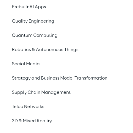
Prebuilt AI Apps
Quality Engineering
Quantum Computing
Anw
Robotics & Autonomous Things
Mit der Zunahme 
Social Media
möglichen Anwen
verschiedenen S
Strategy and Business Model Transformation
Imp
Supply Chain Management
Telco Networks
3D & Mixed Reality