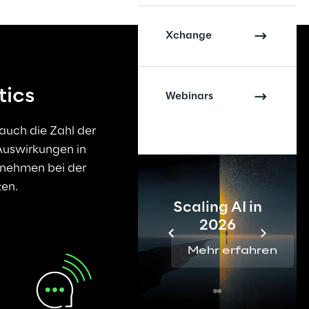
Xchange
tics
Webinars
uch die Zahl der 
Auswirkungen in 
rnehmen bei der 
zen.
Scaling AI in
2026
Mehr erfahren