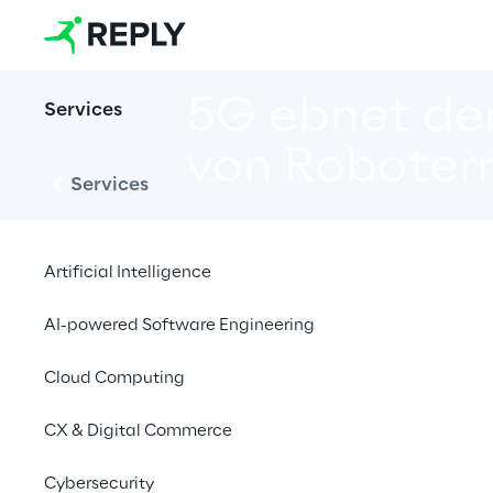
5G ebnet den
Services
von Roboter
Services
Artificial Intelligence
Reply bietet umfasse
innovativen 5G-gestü
AI-powered Software Engineering
Cloud Computing
CX & Digital Commerce
Cybersecurity