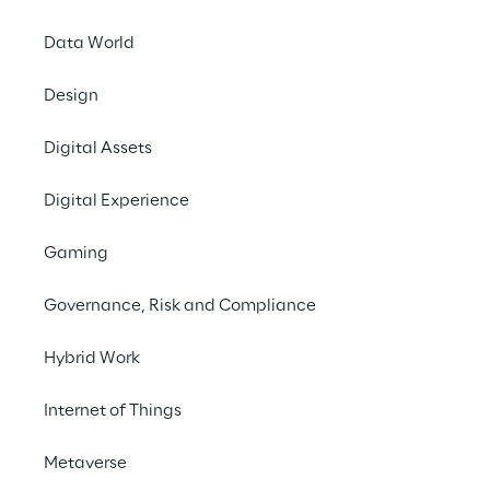
Die Ära der Cloud-
Robotics bricht an
Data World
Design
Digital Assets
Digital Experience
Gaming
Governance, Risk and Compliance
Hybrid Work
Internet of Things
Metaverse