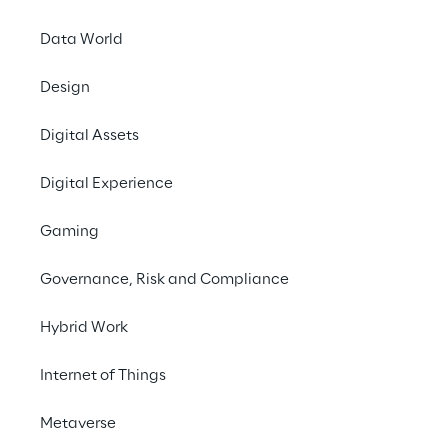
Der
European Land R
Data World
für Feldrobotik und 
Nutzer, die Industri
Design
Forschung.
Vom 24. b
Wehrtechnischen Diens
Digital Assets
Veranstaltung findet 
realen Einsatzszenari
Digital Experience
Kommunikation, Info
Gaming
Roboverse Reply
nim
Governance, Risk and Compliance
Partners
im
Team "E
Sie messen sich fünf 
Hybrid Work
Robotersysteme zu ü
Reply ist das Untern
Internet of Things
Robotik, KI und Exten
Infrastrukturen unter
Metaverse
Dynamics Integration