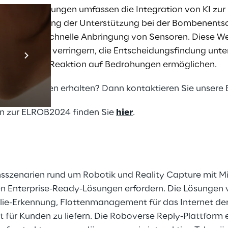
ftige Entwicklungen umfassen die Integration von KI zu
ur Verbesserung der Unterstützung bei der Bombenents
e für die schnelle Anbringung von Sensoren. Diese W
Prebuilt AI App
der Ersthelfer verringern, die Entscheidungsfindung unte
Mehr erfahren
und sicherere Reaktion auf Bedrohungen ermöglichen.
Informationen erhalten? Dann kontaktieren Sie unsere 
en zur ELROB2024 finden Sie
hier
.
onsszenarien rund um Robotik und Reality Capture mit Mix
en Enterprise-Ready-Lösungen erfordern. Die Lösungen
e-Erkennung, Flottenmanagement für das Internet der 
 für Kunden zu liefern. Die Roboverse Reply-Plattfor