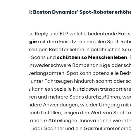
 im Wandel: Boston Dynamics' Spot-Roboter erhöhen
gen Roboverse Reply und ELP welche
bedeutende Fortsc
gstechnologie
m
it dem Einsatz der mobilen Spot-Rob
. Diese vielseitigen Roboter liefern in gefährlichen Sit
ilder sowie 3D-Scans und
schützen so Menschenleben
.
einheiten entweder schwere Bombenanzüge oder sch
den Einsatz verlangsamten. Spot kann potenzielle Bed
en, indem es unter Fahrzeugen hindurch scannt oder s
arüber hinaus kann es spezielle Nutzlasten transportie
len zu platzieren und mehrere Scans durchzuführen, wod
ert werden. Andere Anwendungen, wie der Umgang mit 
rsuchungen nach Unfällen, zeigen den Wert von Spot fü
teams und andere Abteilungen. Innovationen wie inte
che Kameras, Lidar-Scanner und ein Gasmultimeter erhö