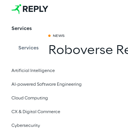
Services
NEWS
Roboverse R
Services
2024
Artificial Intelligence
Mit einem Freu
AI-powered Software Engineering
Cloud Computing
24.-28. Juni 2024
CX & Digital Commerce
TRIER
Cybersecurity