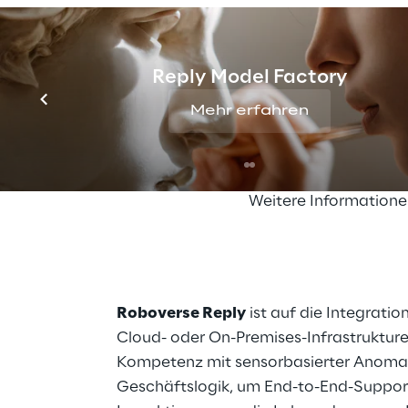
und Effizienz. Zukün
Gefahrstoffen und z
Schnellmontagesystem
Reply Model Factory
sollen die Belastung 
Mehr erfahren
und eine schnellere 
Sie möchten weitere 
Weitere Information
Roboverse Reply
ist auf die Integrati
Cloud- oder On-Premises-Infrastruktur
Kompetenz mit sensorbasierter Anomali
Geschäftslogik, um End-to-End-Support