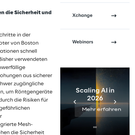
 die Sicherheit und
Xchange
hritte in der
Webinars
oter von Boston
uationen schnell
 Bisher verwendeten
werfällige
rohungen aus sicherer
chwer zugängliche
Scaling AI in
ren, um Röntgengeräte
2026
urch die Risiken für
gefährlichen
Mehr erfahren
r
grierte Mesh-
hen die Sicherheit