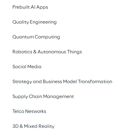
Prebuilt AI Apps
Bombenentschärfung
Effizienz
Quality Engineering
Auf der ELROB24 zei
Quantum Computing
Bombenentschärfun
Robotics & Autonomous Things
Dynamics möglich sind
Sicht- und Infrarotb
Social Media
Bombenentschärfungs
Robotersysteme, die 
Strategy and Business Model Transformation
Entfernung untersuch
Bereiche erkundet. D
Supply Chain Management
präzise an Sprengfal
das Personal minimi
Telco Networks
Materialien und Unte
3D & Mixed Reality
Bombenentschärfungs
Funkgeräte, zusätzli