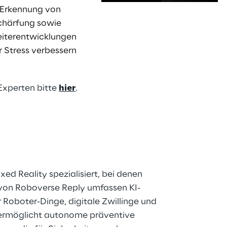
r Erkennung von
chärfung sowie
eiterentwicklungen
s
r Stress verbessern
Experten bitte
hier
.
ed Reality spezialisiert, bei denen
 von Roboverse Reply umfassen KI-
Roboter-Dinge, digitale Zwillinge und
m ermöglicht autonome präventive