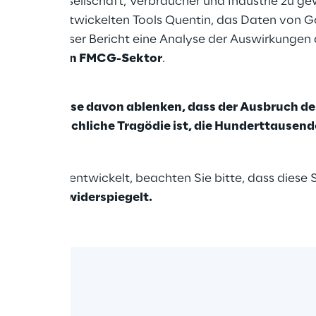
gen auf Gesellschaft, Verbraucher und Industrie zu ge
D Reply entwickelten Tools Quentin, das Daten von G
, bietet dieser Bericht eine Analyse der Auswirkungen 
sumgüter, den FMCG-Sektor
.
n keinster Weise davon ablenken, dass der Ausbruch de
em eine menschliche Tragödie ist, die Hunderttausen
rasch weiterentwickelt, beachten Sie bitte, dass diese S
ten Daten widerspiegelt.