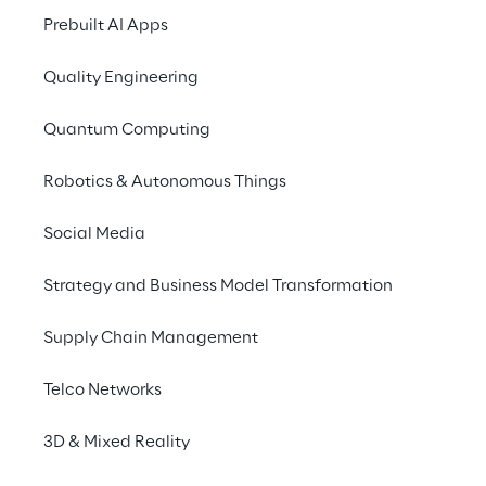
und dessen Auswirkun
Prebuilt AI Apps
Verwendung des von T
Google Ads aggregiert
Quality Engineering
schnelllebigen Kon
Quantum Computing
Dieser Report soll i
Robotics & Autonomous Things
Coronavirus vor all
betrifft.
Social Media
Da sich die Situation 
Strategy and Business Model Transformation
April 2020 gesammel
Supply Chain Management
Telco Networks
3D & Mixed Reality
INTRO