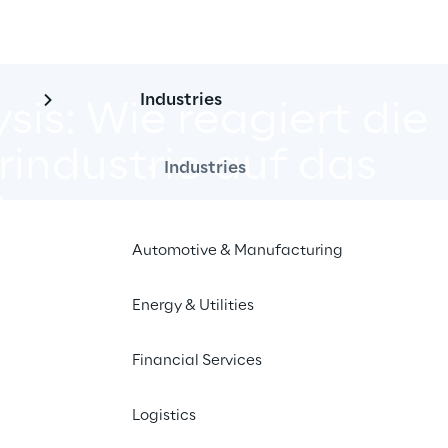
Industries
is: Wie reagiert die 
ndustrie auf das 
Industries
?
Automotive & Manufacturing
Energy & Utilities
richt über COVID-19 im 
en Veränderungen im FMCG-Sektor
Financial Services
Logistics