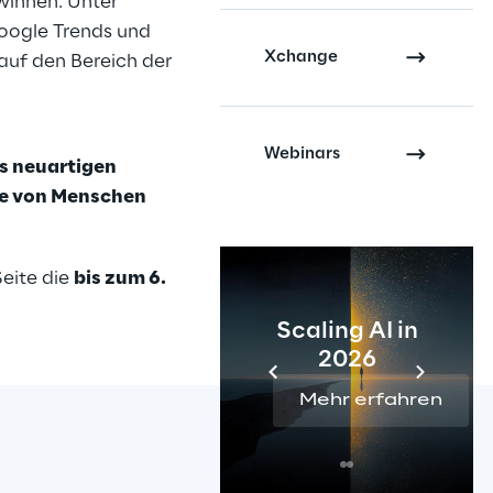
winnen. Unter 
oogle Trends und 
Xchange
auf den Bereich der 
Webinars
s neuartigen 
de von Menschen 
eite die 
bis zum 6. 
Scaling AI in
2026
Mehr erfahren