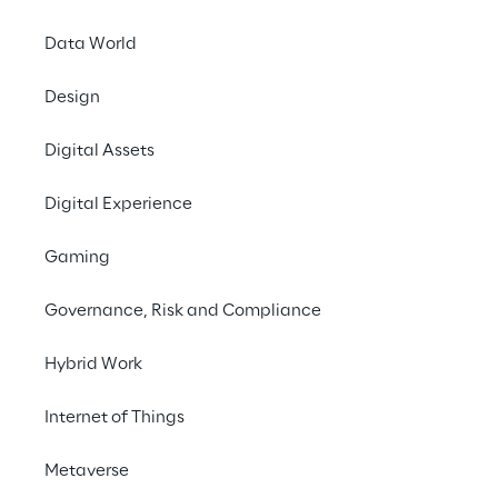
Data World
Vorbemerkungen
Design
Intro
Digital Assets
Digital Experience
Konsumgüterindustrie
Gaming
Unternehmen weiter voranbringen
Governance, Risk and Compliance
Hybrid Work
Vorbemerk
Internet of Things
Reply nutzt 
Daten un
Metaverse