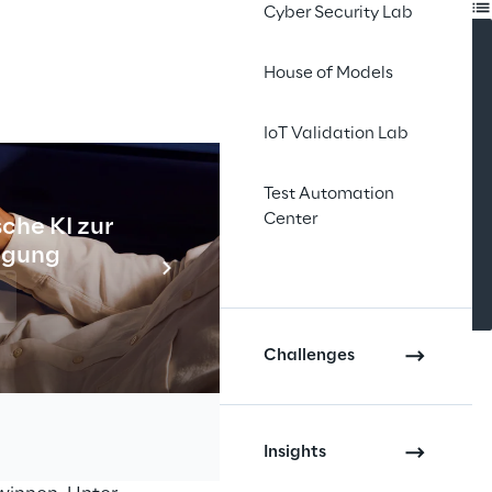
INDEX
Cyber Security Lab
House of Models
IoT Validation Lab
Test Automation
Center
che KI zur
Industr
tigung
Meh
Challenges
Insights
euartigen Coronavirus 