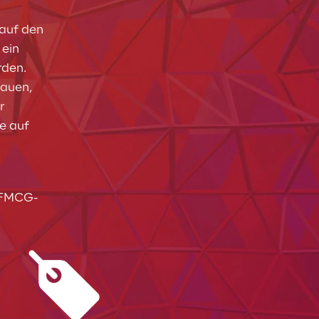
auf den 
ein 
den. 
auen, 
r 
e auf 
e FMCG-