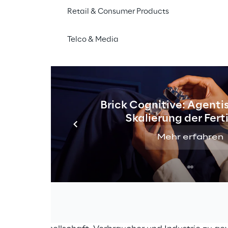
Retail & Consumer Products
Telco & Media
Brick Cognitive: Agentis
Skalierung der Fer
Mehr erfahren
ungen
d Analysetools
, um Einblicke in die Entwicklung des n