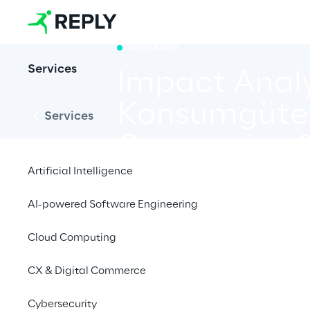
RESEARCH
Services
Impact Analys
Konsumgüteri
Services
Coronavirus
Artificial Intelligence
AI-powered Software Engineering
Ein datenbasierter Be
Zusammenhang mit d
Cloud Computing
CX & Digital Commerce
Cybersecurity