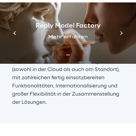
den Marktführern gehören.
Blue Reply hat sich für die Nutzung der 
Reply Model Factory
Technologien von IBM Watson 
entschieden
: Gegenüber den primären 
Mehr erfahren
Wettbewerbern zeichnen sich diese durch 
eine hohe Reife des Machine Learning aus 
sowie durch ein breites Produktangebot 
(sowohl in der Cloud als auch am Standort), 
mit zahlreichen fertig einsatzbereiten 
Funktionalitäten, Internationalisierung und 
großer Flexibilität in der Zusammenstellung 
der Lösungen.