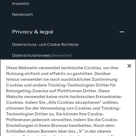
Investors
Newsroom
Privacy & legal
Datenschutz- und Cookie Richtlinie
Datenschutzhinweis
(Bewerber)
Datenschutzhinweis
(Kunden)
Diese Webseite verwendet technische Cookies, um ihre
Nutzung einfach und effektiv zu gestalten. Darüber
Datenschutzhinweis
(Dienstleister)
hinaus verwendet sie nach ausdrücklicher Zustimmung
Cookies und andere Tracking-Technologien Dritter für
Datenschutzhinweis
(Marketing)
Retargeting-Zwecke auf Plattformen Dritter. Diese
Website verwendet keine nicht-technischen Erstanbieter-
Grundsatzerklärung - LKSG
(Deutschland)
Cookies. Indem Sie „Alle Cookies akzeptieren“ wählen,
stimmen Sie der Verwendung von Cookies und Tracking-
Accessibility Statement
Technologien Dritter zu. Sie können Ihre Cookie-
Präferenzen jederzeit verwalten, indem Sie die Cookie-
Einstellungen in Ihrem Browser bearbeiten. Nach dem
Schließen dieses Banners über das „X“ in der oberen
Careers