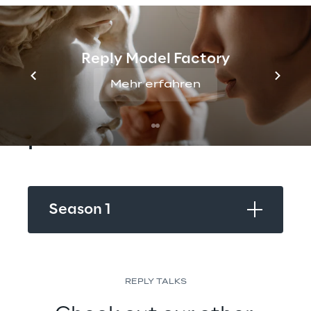
Passing the Torch: Meet the 
Next Gen
Reply Model Factory
Mehr erfahren
Relive experiences from 
past season
Season 1
REPLY TALKS