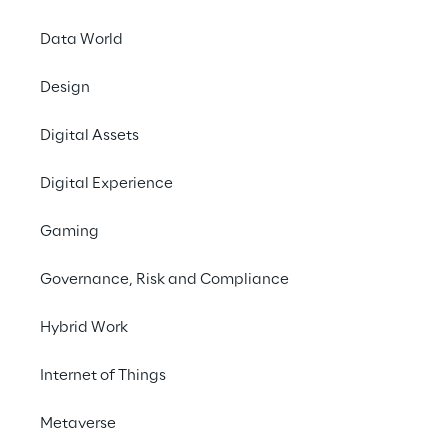
becoming increasingly relevant for 
everyday applications.
Data World
Tailored for AI enthusiasts and professionals, 
Design
the engaging conversations and interviews 
Digital Assets
provide deep insights into the 
transformative power of AI in shaping 
Digital Experience
today's technological landscape.
Gaming
Governance, Risk and Compliance
Hybrid Work
Internet of Things
Metaverse