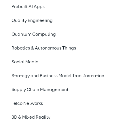
Prebuilt AI Apps
Season 2
Quality Engineering
Quantum Computing
EPISODE 3
From AI Listening to Agentic 
Robotics & Autonomous Things
Automation: A Conversation 
with Martin Schmoll
Social Media
Strategy and Business Model Transformation
EPISODE 2
Beyond the Hype: Pei Wang on 
Supply Chain Management
AGI, NARS, and the Future of 
Thinking Machines
Telco Networks
3D & Mixed Reality
EPISODE 1