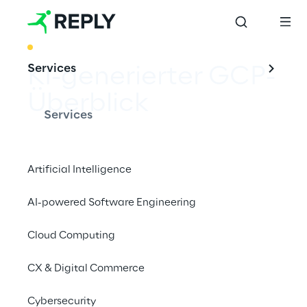
BEST PRACTICE
Services
KI-generierter GCP-
Überblick
Services
Artificial Intelligence
AI-powered Software Engineering
Das Potenzial der 
Google Cloud Platform 
Cloud Computing
voll ausschöpfen
CX & Digital Commerce
Der KI-generierte GCP-Überblick ist eine 
Cybersecurity