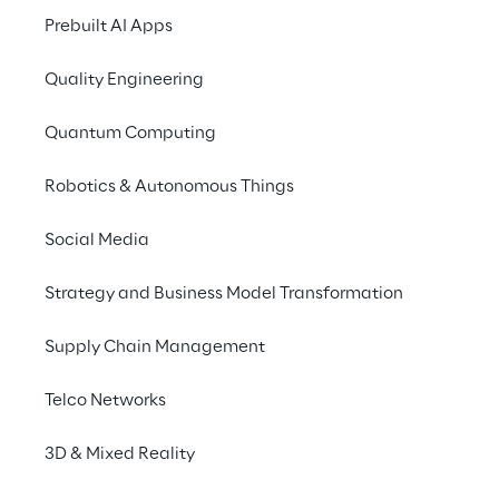
Vorteile der Verwendung von GCP zu 
Prebuilt AI Apps
informieren und ihnen das Wissen zu 
Quality Engineering
vermitteln, das sie benötigen, um fundierte 
Entscheidungen über ihre 
Quantum Computing
Technologieentscheidungen zu treffen.
Robotics & Autonomous Things
Der Entstehungsprozess
Social Media
Strategy and Business Model Transformation
Der Entstehungsprozess eines Videos der KI-
generierte GCP-Reihe umfasste die 
Supply Chain Management
folgenden Schritte:
Telco Networks
3D & Mixed Reality