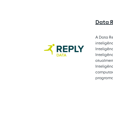
Data 
A Data Re
inteligênc
Inteligên
Inteligênc
atualment
Inteligên
computaç
programa