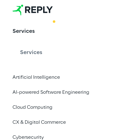
BEST PRACTICE
Services
Avaliação de
uso do Reco
Services
Artificial Intelligence
Uma estrutura que re
em caso de acidente
AI-powered Software Engineering
Cloud Computing
CX & Digital Commerce
Vamos começar c
Cybersecurity