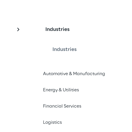
Industries
 danos no carro com
nhecimento de Imag
Industries
Automotive & Manufacturing
conhece danos e oferece assistência 
.
Energy & Utilities
Financial Services
Logistics
om um exemplo