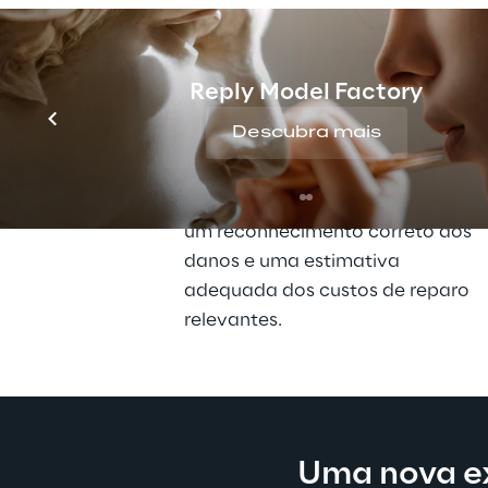
Um detalhamento 
Reply Model Factory
da estrutura
Descubra mais
Em 90% dos casos verificados, o 
modelo desenvolvido permite 
um reconhecimento correto dos 
danos e uma estimativa 
adequada dos custos de reparo 
relevantes.
Uma nova ex