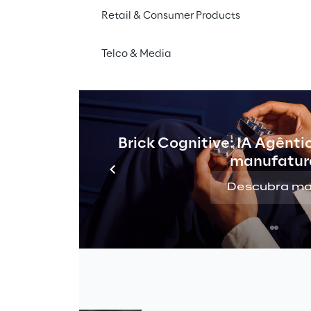
Retail & Consumer Products
eu em um acidente de 
Como resultado, Clara r
Telco & Media
 sério, além das 
danificadas, uma estima
m ser tratadas. 
veículo e uma indicação 
ativo de seguro de 
próximas a serem contat
 veículo. As imagens são 
possível?
m mecanismo que utiliza 
Brick Cognitive: IA Agênti
manufatur
Descubra ma
Reconhecimen
para classific
estimar custo