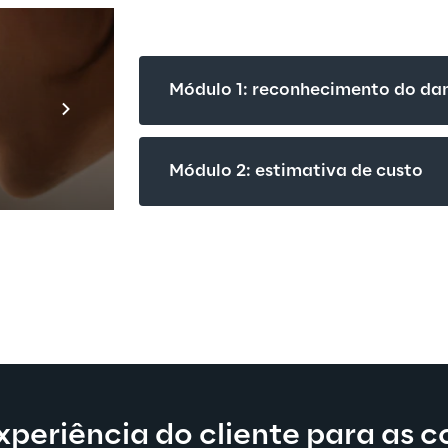
Prebuilt AI A
Módulo 1: reconhecimento do da
Descubra ma
Módulo 2: estimativa de custo
periência do cliente para as 