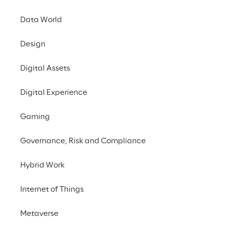
Data World
Clara, nossa motorista, se envolv
Design
carro a caminho do trabalho. Nada
questões burocráticas que precisa
Digital Assets
Calmamente, Clara abre seu aplic
carro e fotografa a avaria em seu
Digital Experience
processadas em tempo real por u
tecnologias avançadas de IA.
Gaming
Governance, Risk and Compliance
Hybrid Work
Internet of Things
Metaverse