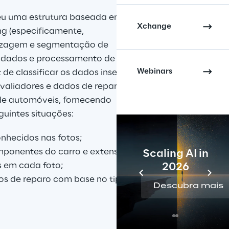
eu uma estrutura baseada em 
Xchange
g (especificamente, 
dizagem e segmentação de 
e dados e processamento de 
Webinars
e classificar os dados inseridos, 
valiadores e dados de reparo 
 de automóveis, fornecendo 
guintes situações:
nhecidos nas fotos;
mponentes do carro e extensão 
Scaling AI in
s em cada foto;
2026
os de reparo com base no tipo de 
Descubra mais