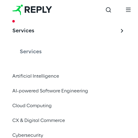
CASE STUDY
Services
Eine neue Dynamik 
für das IoT-
Services
Pilotprojekt PLUSS
Artificial Intelligence
AI-powered Software Engineering
Prevent Losses Using Smart Sensors (PLUSS)
Cloud Computing
CX & Digital Commerce
Ausgangslage
Cybersecurity