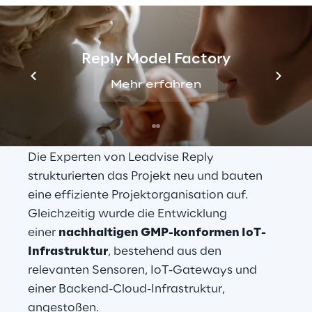
geeigneten Projektmanagement-
Methoden
.
Reply Model Factory
Mehr erfahren
Die Lösung
Die Experten von Leadvise Reply 
strukturierten das Projekt neu und bauten 
eine effiziente Projektorganisation auf. 
Gleichzeitig wurde die Entwicklung 
einer 
nachhaltigen GMP-konformen IoT-
Infrastruktur
, bestehend aus den 
relevanten Sensoren, IoT-Gateways und 
einer Backend-Cloud-Infrastruktur, 
angestoßen.