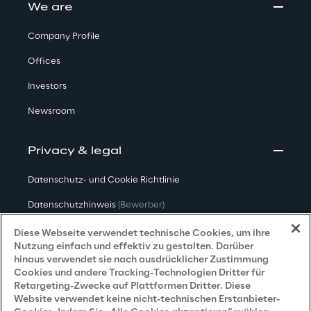
We are
Company Profile
Offices
Investors
Newsroom
Privacy & legal
Datenschutz- und Cookie Richtlinie
Datenschutzhinweis
(Bewerber)
Datenschutzhinweis
(Kunden)
Diese Webseite verwendet technische Cookies, um ihre
Nutzung einfach und effektiv zu gestalten. Darüber
Datenschutzhinweis
(Dienstleister)
hinaus verwendet sie nach ausdrücklicher Zustimmung
Cookies und andere Tracking-Technologien Dritter für
Datenschutzhinweis
(Marketing)
Retargeting-Zwecke auf Plattformen Dritter. Diese
Website verwendet keine nicht-technischen Erstanbieter-
Grundsatzerklärung - LKSG
(Deutschland)