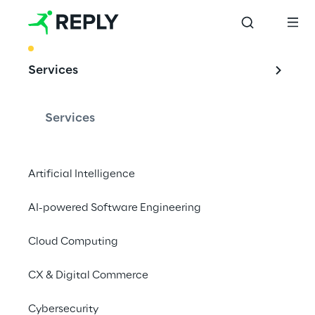
BEST PRACTICE
Services
Interne 
Datenmodellierung 
Services
für die 
Versicherungsbran
Artificial Intelligence
che
AI-powered Software Engineering
Cloud Computing
CX & Digital Commerce
Cybersecurity