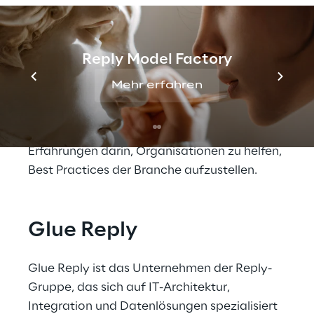
umfassende Erfahrungen, um Kunden zu 
helfen, das Beste beider Seiten zu erreichen - 
einfache, nützliche Modelle und 
Architekturen, die eine gemeinsame 
Reply Model Factory
Sprache innerhalb von Organisationen 
Mehr erfahren
ermöglichen, und Compliance und 
Kundenorientierung stützen. Glue Reply 
verfügt ebenfalls über umfassende 
Erfahrungen darin, Organisationen zu helfen, 
Best Practices der Branche aufzustellen.
Glue Reply
Glue Reply ist das Unternehmen der Reply-
Gruppe, das sich auf IT-Architektur, 
Integration und Datenlösungen spezialisiert 