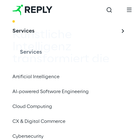
BEST PRACTICE
Services
Künstliche 
Intelligenz 
Services
transformiert die 
Automobilindustrie
Artificial Intelligence
AI-powered Software Engineering
Cloud Computing
Mit unserem Ansatz unterstützen wir 
Unternehmen in allen Projektphasen und 
CX & Digital Commerce
legen dabei höchsten Wert auf Qualität, 
Wissenstransfer und Transparenz. 
Cybersecurity