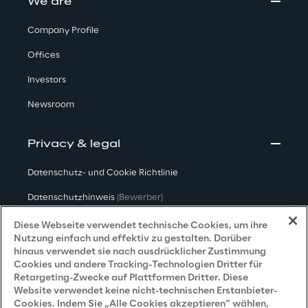
We are
Company Profile
Offices
Investors
Newsroom
Privacy & legal
Datenschutz- und Cookie Richtlinie
Datenschutzhinweis
(Bewerber)
Datenschutzhinweis
(Kunden)
Diese Webseite verwendet technische Cookies, um ihre
Nutzung einfach und effektiv zu gestalten. Darüber
Datenschutzhinweis
(Dienstleister)
hinaus verwendet sie nach ausdrücklicher Zustimmung
Cookies und andere Tracking-Technologien Dritter für
Datenschutzhinweis
(Marketing)
Retargeting-Zwecke auf Plattformen Dritter. Diese
Website verwendet keine nicht-technischen Erstanbieter-
Grundsatzerklärung - LKSG
(Deutschland)
Cookies. Indem Sie „Alle Cookies akzeptieren“ wählen,