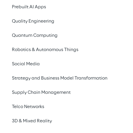
der Evaluierung bestehender und 
Prebuilt AI Apps
zukünftiger KI-Anwendungsfälle. Unser Ziel 
Quality Engineering
ist, den konsequenten Einsatz von KI 
sicherzustellen, ein KI-Anwendungsfall-
Quantum Computing
Portfolio aufzubauen und 
Bewertungskriterien für verschiedene 
Robotics & Autonomous Things
Parameter wie Geschäftswert oder Time-to-
Market zu definieren – von der 
Social Media
Strategieentwicklung bis zur 
Implementierung von Cloud-Lösungen.
Strategy and Business Model Transformation
Supply Chain Management
Telco Networks
3D & Mixed Reality