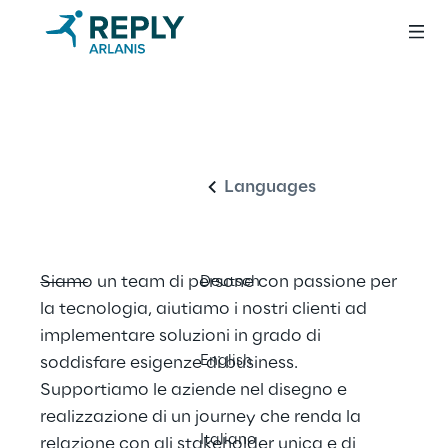
Salesforce, 
Italiano
enabling success 
through technology
Languages
Siamo un team di persone con passione per 
Deutsch
la tecnologia, aiutiamo i nostri clienti ad 
implementare soluzioni in grado di 
English
soddisfare esigenze di business. 
Supportiamo le aziende nel disegno e 
realizzazione di un journey che renda la 
Italiano
relazione con gli stakeholder unica e di 