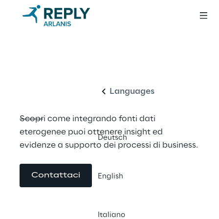
Incrementa 
Italiano
l'energia con i dati
Languages
Scopri come integrando fonti dati 
eterogenee puoi ottenere insight ed 
Deutsch
evidenze a supporto dei processi di business.
Contattaci
English
Italiano