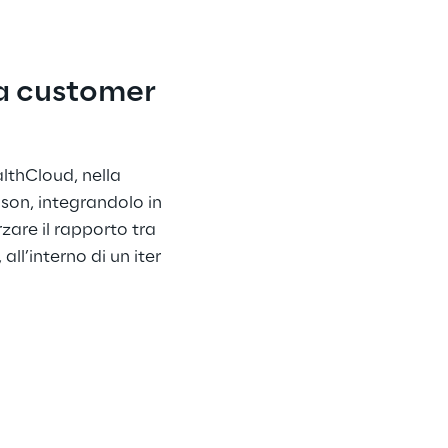
va customer 
lthCloud, nella 
nson, integrandolo in 
are il rapporto tra 
ll’interno di un iter 