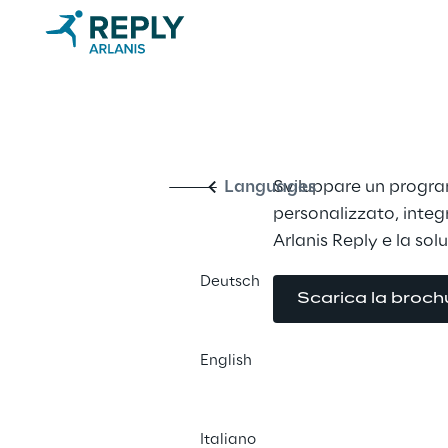
Healthcare a
Italiano
Languages
Sviluppare un progra
personalizzato, integr
Arlanis Reply e la so
Deutsch
Scarica la broch
English
Italiano