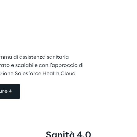
s a platform
mma di assistenza sanitaria 
ato e scalabile con l’approccio di 
luzione Salesforce Health Cloud
ure
Sanità 4.0