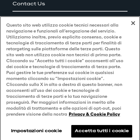
Contact Us
Careers
Questo sito web utilizza cookie tecnici necessari alla
navigazione e funzionali all’erogazione del servizio.
Utilizziamo inoltre, previo esplicito consenso, cookie e
Privacy and Legal
tecnologie di tracciamento di terze parti per finalità di
retargeting sulle piattaforme delle terze parti. Questo
sito web non utilizza cookie non tecnici di prima parte.
Privacy & Cookie Policy
Cliccando su “Accetto tutti i cookie” acconsenti all’uso
dei cookie e tecnologie di tracciamento di terza parte.
Privacy Notice
(Candidato)
Puoi gestire le tue preferenze sui cookie in qualsiasi
momento cliccando su “Impostazioni cookie”.
Privacy Notice
(Cliente)
Cliccando sulla X in alto a destra di questo banner, non
acconsenti all'uso dei cookie e tecnologie di
Privacy Notice
(Fornitore)
tracciamento di terze parti e la tua navigazione
proseguirà. Per maggiori informazioni in merito alle
Privacy Notice
(Marketing)
modalità di trattamento e alle opzioni di opt-out, puoi
Accessibilità
prendere visione della nostra
Privacy & Cookie Policy
Impostazioni cookie
Accetta tutti i cookie
Reply © 2026