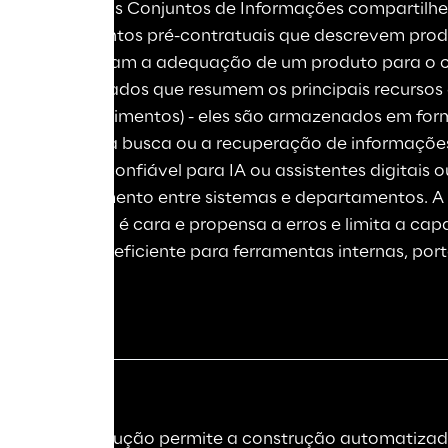
Embora os Conjuntos de Informações compartil
(documentos pré-contratuais que descrevem produ
que avaliam a adequação de um produto para o cl
padronizados que resumem os principais recursos 
em investimentos) - eles são armazenados em form
dificulta a busca ou a recuperação de informações
entrada confiável para IA ou assistentes digitais ou
conhecimento entre sistemas e departamentos. A 
conteúdo é cara e propensa a erros e limita a capa
de forma eficiente para ferramentas internas, porta
IA.
Nossa solução permite a construção automatiza