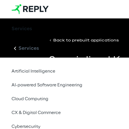
Services
Back to prebuilt applications
Services
Specialized K
Base for Insura
Artificial Intelligence
Information Se
AI-powered Software Engineering
Cloud Computing
Transforma conjuntos de informaç
padronizados em uma base de co
CX & Digital Commerce
para apoiar operações digitais e
Cybersecurity