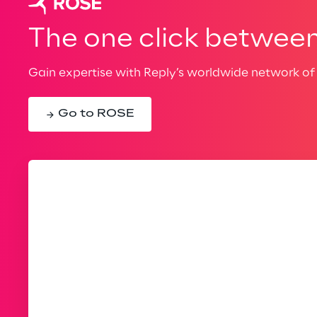
The one click between 
Gain expertise with Reply’s worldwide network of 
Go to ROSE