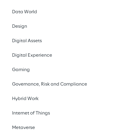
Agende uma demonstração
Data World
Design
#Insurance #KnowledgeBase #D
Digital Assets
Digital Experience
Gaming
Desafio de negócios
Governance, Risk and Compliance
Hybrid Work
Internet of Things
Metaverse