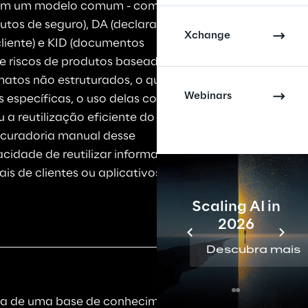
hem um modelo comum - como DIP 
tos de seguro), DA (declarações 
Xchange
iente) e KID (documentos 
e riscos de produtos baseados 
atos não estruturados, o que 
Webinars
 específicas, o uso delas como 
 a reutilização eficiente do 
curadoria manual desse 
cidade de reutilizar informações 
is de clientes ou aplicativos de 
Scaling AI in
2026
Descubra mais
da de uma base de conhecimento 