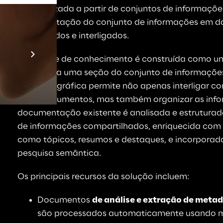
especializada a partir de conjuntos de informaçõe
documentação do conjunto de informações em dad
enriquecidos e interligados.
Prebuilt AI A
Uma base de conhecimento é construída como um 
Descubra ma
representa uma seção do conjunto de informações
estrutura gráfica permite não apenas interligar co
entre documentos, mas também organizar as info
documentação existente é analisada e estruturad
de informações compartilhados, enriquecida com 
como tópicos, resumos e destaques, e incorpora
pesquisa semântica.
Os principais recursos da solução incluem:
Documentos 
de análise e extração de meta
são processados automaticamente usando mo