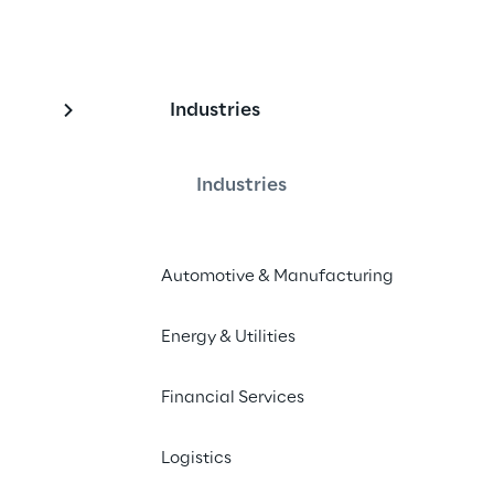
Industries
mobile banking: 
e comportamento do
Industries
Automotive & Manufacturing
Energy & Utilities
s da Reply sobre como o mobile 
a maneira como gerenciamos 
Financial Services
ndo conveniência, acessibilidade e 
Logistics