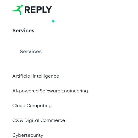
WHITE PAPER
Services
Informações 
tendências 
Services
usuário
Artificial Intelligence
AI-powered Software Engineering
Aprofunde os insight
banking transforma 
Cloud Computing
dinheiro, proporciona
CX & Digital Commerce
inovação.
Cybersecurity