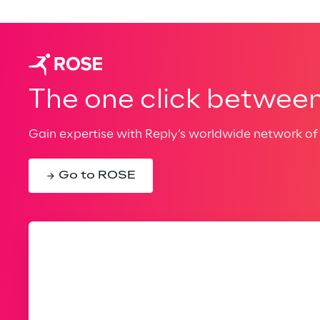
The one click between 
Gain expertise with Reply’s worldwide network of 
Go to ROSE