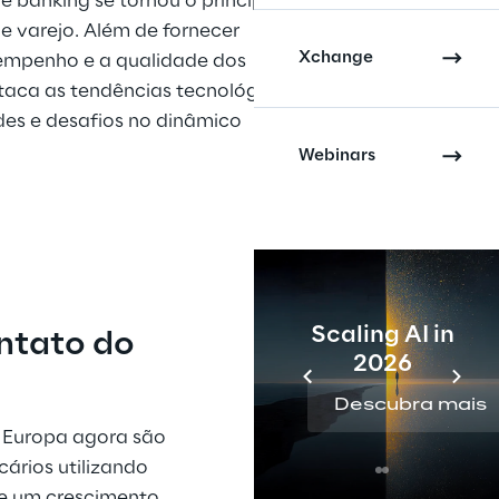
e banking se tornou o principal 
e varejo. Além de fornecer 
Xchange
sempenho e a qualidade dos 
taca as tendências tecnológicas 
es e desafios no dinâmico 
Webinars
Scaling AI in
ntato do 
2026
Descubra mais
 Europa agora são 
ários utilizando 
ve um crescimento 