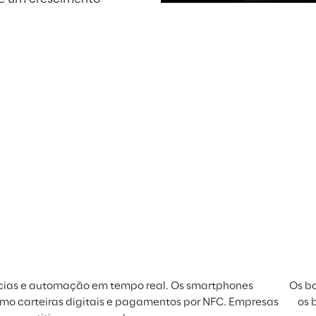
pps
is
ncias e automação em tempo real. Os smartphones 
Os b
como carteiras digitais e pagamentos por NFC. Empresas 
os 