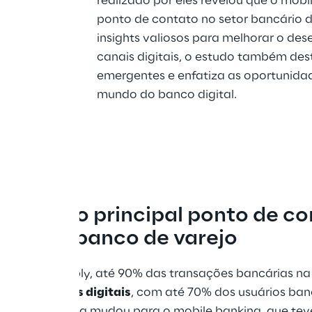
realizado por eles revelou que o mobil
ponto de contato no setor bancário d
insights valiosos para melhorar o de
canais digitais, o estudo também des
emergentes e enfatiza as oportunidad
mundo do banco digital.
anking: o principal ponto de co
banco de varejo
dados da Reply, até 90% das transações bancárias na
meio de 
canais digitais
, com até 70% dos usuários banc
ais. A tendência mudou para o mobile banking, que te