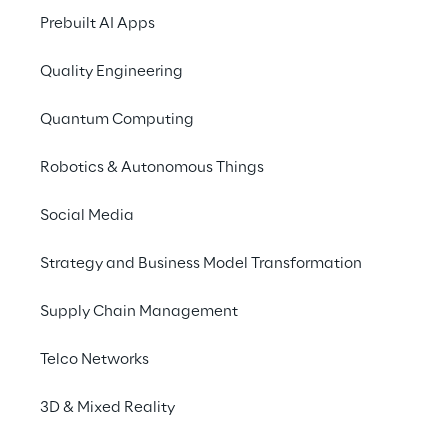
Prebuilt AI Apps
Quality Engineering
Quantum Computing
Robotics & Autonomous Things
Social Media
Strategy and Business Model Transformation
Mobile b
Supply Chain Management
Telco Networks
De acordo com os 
3D & Mixed Reality
conduzidas por 
plataformas digit