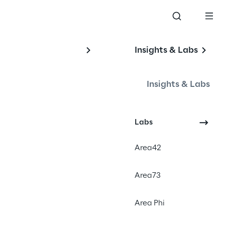
Insights & Labs
 
Insights & Labs
Labs
Area42
#Financial Services
#Digital Banking
Area73
Area Phi