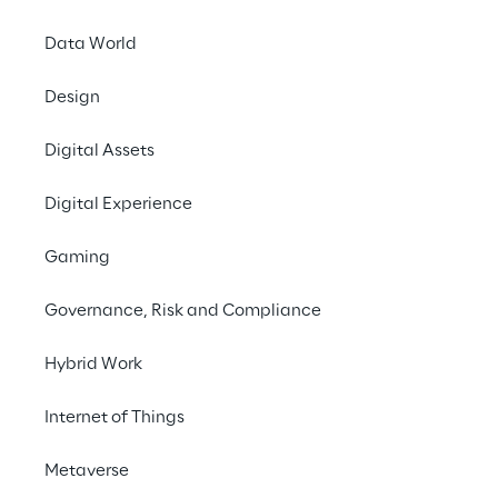
Baixe o whitepa
Data World
Design
Impulsionando a 
inovação bancária 
Digital Assets
Digital Experience
Gaming
Governance, Risk and Compliance
Hybrid Work
Internet of Things
Metaverse