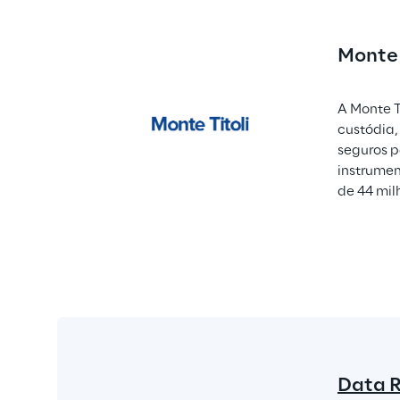
Monte 
A Monte T
custódia,
seguros p
instrumen
de 44 mil
Data 