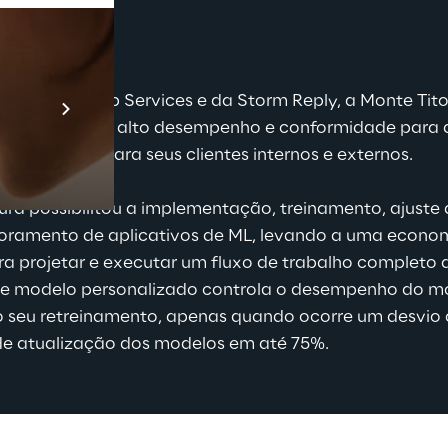
os
Prebuilt AI A
 Amazon Web Services e da Storm Reply, a Monte Titoli
Descubra ma
uma solução de alto desempenho e conformidade para 
do o valor para seus clientes internos e externos.
ura possibilitou a implementação, treinamento, ajuste
oramento de aplicativos de ML, levando a uma econo
a projetar e executar um fluxo de trabalho completo d
 modelo personalizado controla o desempenho do m
 seu retreinamento, apenas quando ocorre um desvio 
de atualização dos modelos em até 75%.