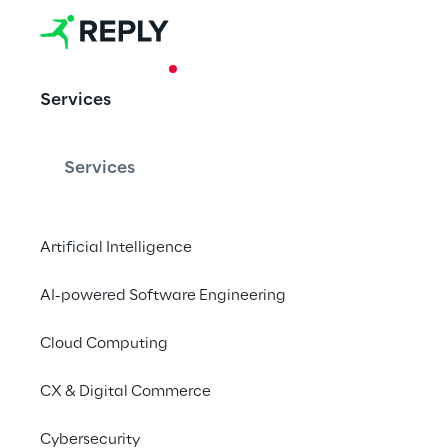
CASE STUDY
Services
Monte Titoli
machine lea
Services
Artificial Intelligence
Storm Reply e Data R
definição e desenvol
AI-powered Software Engineering
arquiteturas Cloud, 
Cloud Computing
ML.
CX & Digital Commerce
Baixe o material
Cybersecurity