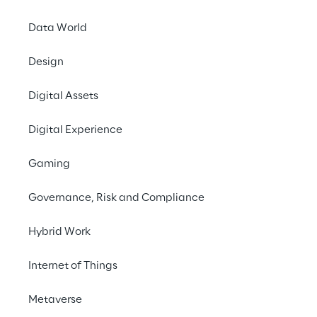
Data World
Design
O desafio
Digital Assets
Digital Experience
Monte Titoli
, o depositório centra
Grupo London Stock Exchange e lí
Gaming
serviços pós-venda na Europa, 
es
maneira rápida e segura de extrai
Governance, Risk and Compliance
anteriormente gerenciados in l
clássica de data warehouse (DW
Hybrid Work
Internet of Things
Metaverse