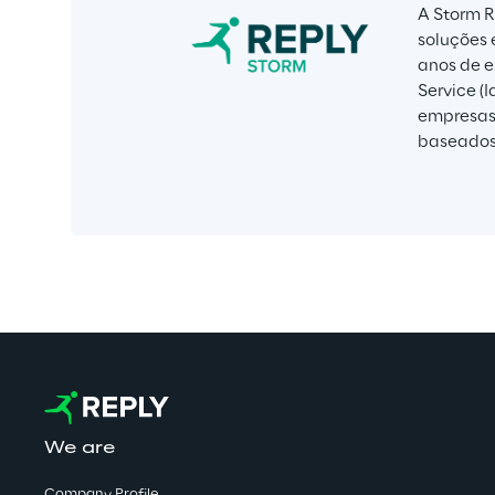
A Storm R
soluções 
anos de e
Service (
empresas 
baseados
We are
Company Profile