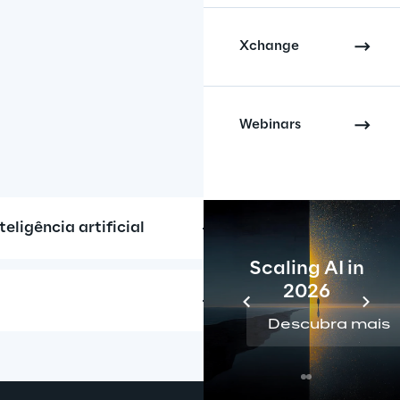
Xchange
Webinars
ligência artificial
Scaling AI in
2026
Descubra mais