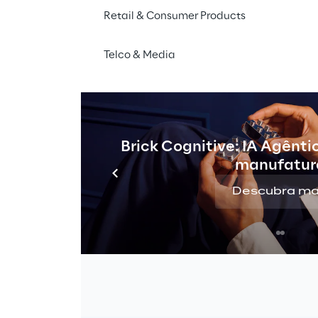
Retail & Consumer Products
Telco & Media
l italiano (CSD), parte do 
O objetivo final do clie
Brick Cognitive: IA Agênti
der no fornecimento de 
Cloud flexível e escalon
manufatur
tava buscando uma 
de pipelines de análise p
r valor de seus dados, 
para escalar mais rapid
Descubra ma
oco com uma abordagem 
projetos de ciência de 
H).
para acelerar a adoção 
organização.