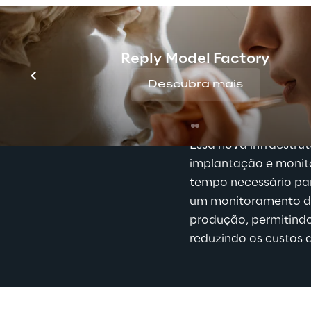
Os resultad
Reply Model Factory
Com a experiência da
Descubra mais
projetar e fornecer 
de negócio, maximizan
Essa nova infraestrut
implantação e monit
tempo necessário par
um monitoramento de
produção, permitindo
reduzindo os custos 