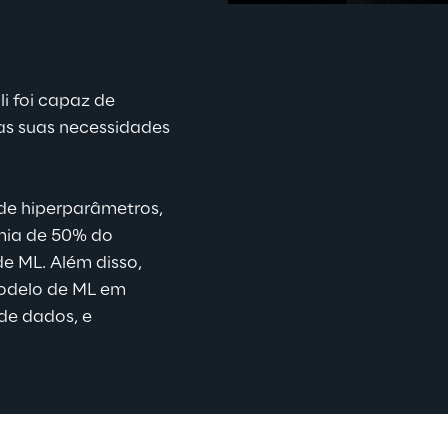
pps
 foi capaz de 
is
as suas necessidades 
 de hiperparâmetros, 
mia de 50% do 
e ML. Além disso, 
odelo de ML em 
de dados, e 