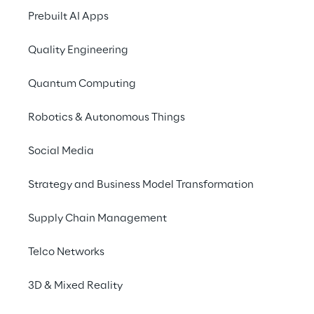
Prebuilt AI Apps
A solução
Quality Engineering
A Monte Titoli optou pela Amazon
Quantum Computing
Cloud e pela Reply, AWS Premier C
definir e desenvolver a estratégi
Robotics & Autonomous Things
governança de recursos e modelo
Social Media
Uma arquitetura de Data Lake
Strategy and Business Model Transformation
Supply Chain Management
Plataforma de ML para projet
Telco Networks
3D & Mixed Reality