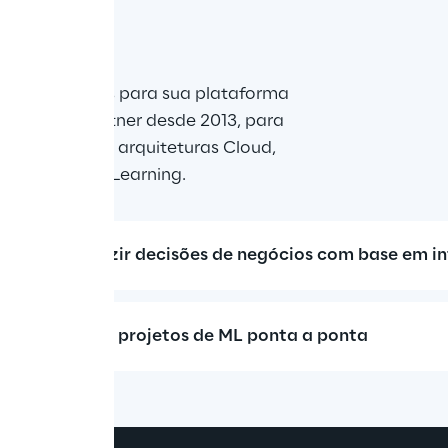
 Web Services para sua plataforma 
onsulting Partner desde 2013, para 
a de adoção de arquiteturas Cloud, 
s de Machine Learning.
 para conduzir decisões de negócios com base em inte
ar e executar projetos de ML ponta a ponta