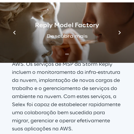
ao aplicativo e manutenção das Melhores 
práticas de segurança da AWS.
Com a experiência e o compromisso da 
Reply Model Factory
equipe experiente da Storm Reply MSP, a 
Descubra mais
Selex pode se beneficiar do status de ser 
um Amazon Premier Consulting Partner, 
gerenciando seus sistemas e aplicações na 
AWS. Os serviços de MSP da Storm Reply 
incluem o monitoramento da infra-estrutura 
da nuvem, implantação de novas cargas de 
trabalho e o gerenciamento de serviços do 
ambiente na nuvem. Com estes serviços, a 
Selex foi capaz de estabelecer rapidamente 
uma colaboração bem sucedida para 
migrar, gerenciar e operar efetivamente 
suas aplicações na AWS.