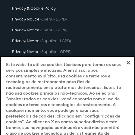
Privacy & Cookie Policy
Privacy Notice
(Client - LGPD)
Privacy Notice
(Client - GDPR)
Privacy Notice
(Supplier - LGPD)
Privacy Notice
(Supplier - GDPR)
Privacy Notice
(Candidate - LGPD)
Este website utiliza cookies técnicos para tornar os seus
serviços simples e eficazes. Além disso, após
Privacy Notice
(Candidate - GDPR)
consentimento explícito, usa cookies de terceiros e
tecnologias de rastreamento para fins de
Privacy Notice
(Marketing)
redirecionamento em plataformas de terceiros. Este site
não usa cookies primários não-técnicos. Ao selecionar
Accessibility Statement
“aceitar todos os cookies” você concorda com o uso de
cookies de terceiros e tecnologias de rastreamento. A
qualquer momento, você pode gerenciar suas
preferências de cookies, clicando em “configurações de
Careers
cookies". Ao clicar no X no canto superior direito deste
banner, sua navegação continuará e você não permitirá
Contacts
o uso de cookies e tecnologias de rastreamento de