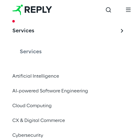
CASE STUDY
Services
Selex fortalece a 
infraestrutura de 
Services
comércio 
eletrônico com a 
Artificial Intelligence
AWS Cloud
AI-powered Software Engineering
Cloud Computing
Aplicações de computação em nuvem e 
CX & Digital Commerce
eCommerce
Cybersecurity