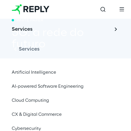
WHITE PAPER
Services
5G: a rede do 
futuro
Services
Artificial Intelligence
Descubra uma gama de recursos 
AI-powered Software Engineering
possibilitados pelo 5G
Cloud Computing
Baixe o whitepaper
CX & Digital Commerce
Cybersecurity