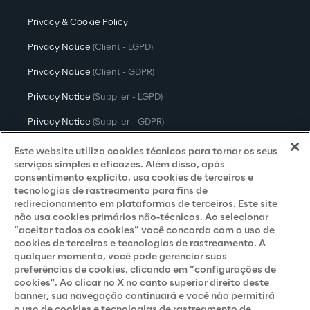
Privacy & Cookie Policy
Privacy Notice
(Client - LGPD)
Privacy Notice
(Client - GDPR)
Privacy Notice
(Supplier - LGPD)
Privacy Notice
(Supplier - GDPR)
Privacy Notice
(Candidate - LGPD)
Este website utiliza cookies técnicos para tornar os seus
serviços simples e eficazes. Além disso, após
Privacy Notice
(Candidate - GDPR)
consentimento explícito, usa cookies de terceiros e
tecnologias de rastreamento para fins de
Privacy Notice
(Marketing)
redirecionamento em plataformas de terceiros. Este site
não usa cookies primários não-técnicos. Ao selecionar
Accessibility Statement
“aceitar todos os cookies” você concorda com o uso de
cookies de terceiros e tecnologias de rastreamento. A
qualquer momento, você pode gerenciar suas
preferências de cookies, clicando em “configurações de
Careers
cookies". Ao clicar no X no canto superior direito deste
banner, sua navegação continuará e você não permitirá
Contacts
o uso de cookies e tecnologias de rastreamento de