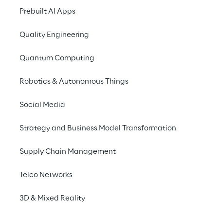
redes existentes
. Para aproveitar ao 
Prebuilt AI Apps
máximo o potencial trazido pelas 
Quality Engineering
tecnologias 5G em um futuro próximo, é 
necessário entender como ela funciona 
Quantum Computing
hoje. Na verdade, nem todos os recursos 
introduzidos pelo 5G estarão disponíveis 
Robotics & Autonomous Things
imediatamente: diferentes provedores os 
disponibilizarão em momentos diferentes.
Social Media
Strategy and Business Model Transformation
Supply Chain Management
Encontrando o seu 
Telco Networks
caminho no universo do 
3D & Mixed Reality
5G