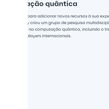
a computação quântica
 tecnológica, para adicionar novos recursos à sua exp
onal, a Reply criou um grupo de pesquisa multidiscipli
xclusivamente na computação quântica, incluindo o t
 importantes players internacionais.