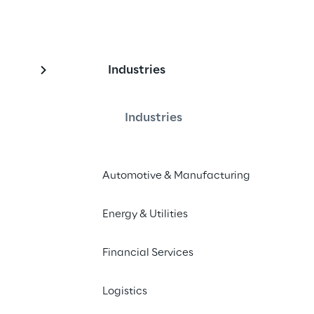
Industries
ecnologias quânticas
eração
Industries
Automotive & Manufacturing
a próxima geração de grandes 
Energy & Utilities
Financial Services
Logistics