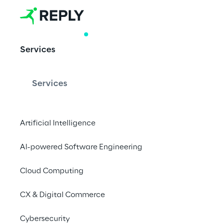
WHITE PAPER
Services
Soluções e t
de última g
Services
Artificial Intelligence
O mais importante n
acontecimentos
AI-powered Software Engineering
Cloud Computing
CX & Digital Commerce
Cybersecurity