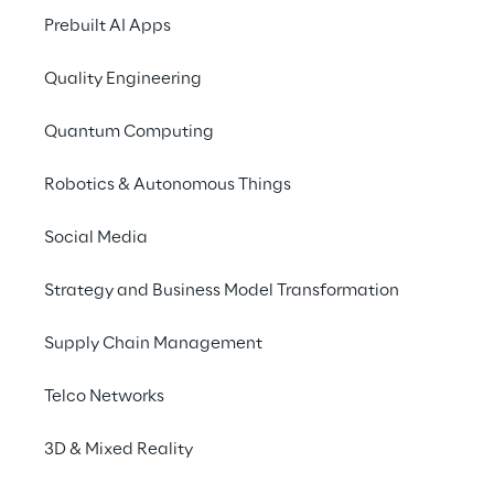
A Reply e 
Prebuilt AI Apps
Nessa nova estrutura
Quality Engineering
na computação tradici
Quantum Computing
anos, se concentra e
reais e parcerias com
Robotics & Autonomous Things
Social Media
Strategy and Business Model Transformation
Supply Chain Management
Telco Networks
3D & Mixed Reality