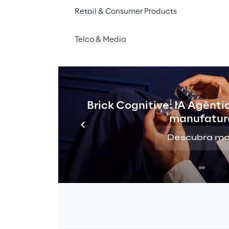
Retail & Consumer Products
 
Graças à capacidade de computação
memória, a 
computação quântica e 
Telco & Media
representam a única solução viável n
problemas que não poderiam ser resol
possibilitando realizar cálculos em ce
computador normal exigiria cerca de
Brick Cognitive: IA Agênti
Enquanto o método computacional cl
manufatur
binário, com o bit que reproduz infor
computação quântica explora as leis
Descubra ma
permitindo novos métodos de cálculo 
chamados " princípio de superposição