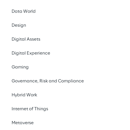
10 mil anos em 200
Data World
segundos
Design
Digital Assets
Digital Experience
Gaming
Governance, Risk and Compliance
Hybrid Work
Internet of Things
Metaverse