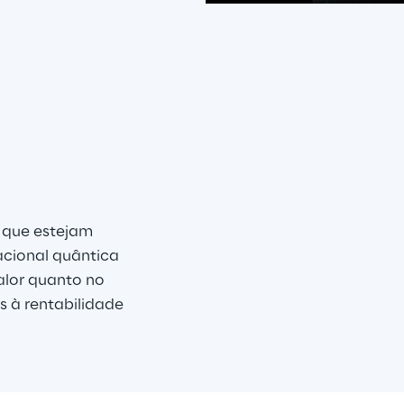
pps
is
 que estejam 
ional quântica 
alor quanto no 
s à rentabilidade 