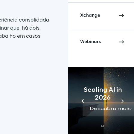
Xchange
eriência consolidada 
nar que, há dois 
rabalho em casos 
Webinars
Scaling AI in
2026
Descubra mais