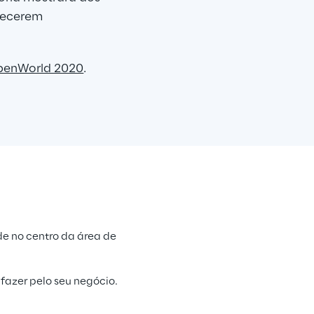
necerem 
penWorld 2020
.
e no centro da área de 
fazer pelo seu negócio.