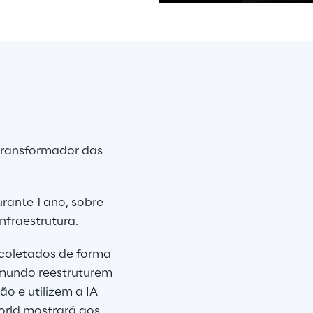
pps
is
 transformador das 
rante 1 ano, sobre 
nfraestrutura.
 coletados de forma 
 mundo reestruturem 
o e utilizem a IA 
rld mostrará aos 