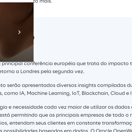
te setor e muito mais.
Prebuilt AI A
Descubra ma
rope 2020
a principal conferência européia que trata do impacto
retorna a Londres pela segunda vez.
nto serão apresentados diversos insights compilados du
 como IA, Machine Learning, IoT, Blockchain, Cloud e I
ia e necessidade cada vez maior de utilizar os dados
, está permitindo que as principais empresas de todo o
ios, entendam seus clientes em constante transformaçã
as possibilidades baseadas em dados. O Oracle OpenWo