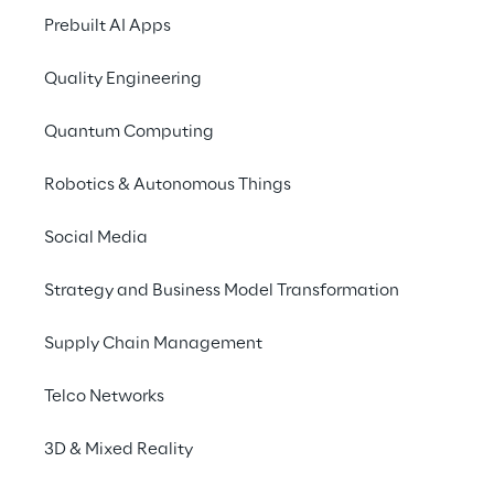
Prebuilt AI Apps
Quality Engineering
Quantum Computing
Robotics & Autonomous Things
Social Media
Info
Strategy and Business Model Transformation
11 – 12 de fevereiro de 2020
London
Supply Chain Management
Telco Networks
A Reply, na qualidade de patrocinador Platinum, 
3D & Mixed Reality
Europe oferece insights importantes sobre tecnol