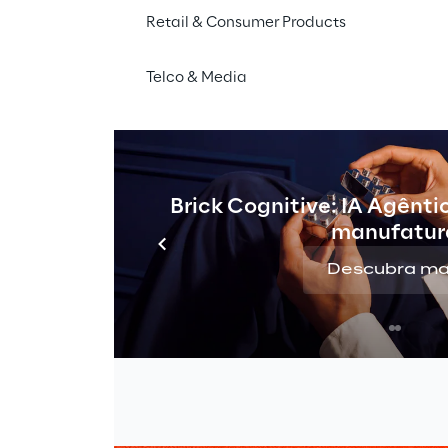
Retail & Consumer Products
Telco & Media
rope 2020
Brick Cognitive: IA Agênti
manufatur
Descubra ma