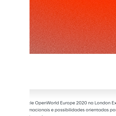
junta-se à Oracle OpenWorld Europe 2020 na London ExC
ogias transformacionais e possibilidades orientadas p