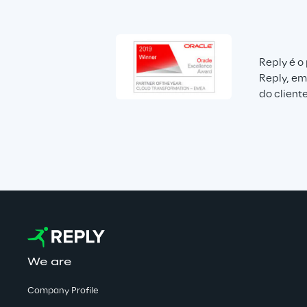
Reply é o
Reply, em
do client
We are
Company Profile