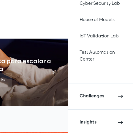
Cyber Security Lab
House of Models
IoT Validation Lab
Test Automation
Center
ca para escalar a
Indu
a
is
Challenges
Insights