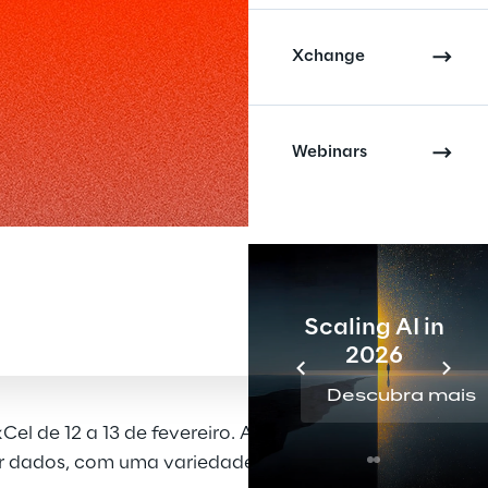
Xchange
Webinars
Scaling AI in
2026
Descubra mais
el de 12 a 13 de fevereiro. A Oracle OpenWorld
or dados, com uma variedade de discursos e