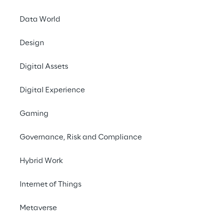
Data World
Design
Digital Assets
EVENT
Oracle OpenWorld Eu
Digital Experience
Gaming
Governance, Risk and Compliance
Hybrid Work
Internet of Things
Metaverse