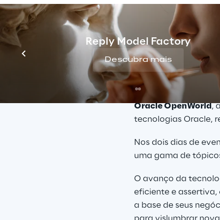
sessões liderados pelos especialistas da Reply nes
Reply Model Factory
Descubra mais
Oracle Openworld Eu
Oracle OpenWorld
, 
tecnologias Oracle, 
Nos dois dias de eve
uma gama de tópicos,
O avanço da tecnolog
eficiente e assertiva
a base de seus negóc
para vislumbrar nov