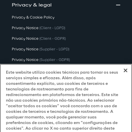
Privacy & legal
Privacy & Cookie Policy
Privacy Notice
(Client - LGPD)
Privacy Notice
(Client - GDPR)
Privacy Notice
(Supplier - LGPD)
Privacy Notice
(Supplier - GDPR)
Privacy Notice
(Candidate - LGPD)
Este website utiliza cookies técnicos para tornar os seus
serviços simples e eficazes. Além disso, após
Privacy Notice
(Candidate - GDPR)
consentimento explícito, usa cookies de terceiros e
tecnologias de rastreamento para fins de
Privacy Notice
(Marketing)
redirecionamento em plataformas de terceiros. Este site
não usa cookies primários não-técnicos. Ao selecionar
Accessibility Statement
“aceitar todos os cookies” você concorda com o uso de
cookies de terceiros e tecnologias de rastreamento. A
qualquer momento, você pode gerenciar suas
preferências de cookies, clicando em “configurações de
Careers
cookies". Ao clicar no X no canto superior direito deste