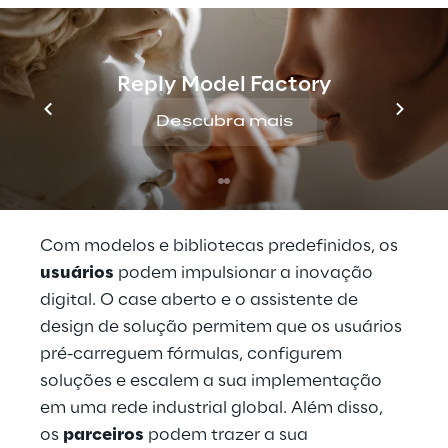
identificar possíveis casos de uso, 
configurar soluções e implementá-las com 
fluxos de trabalho de implantação 
Reply Model Factory
escaláveis. É baseado em um modelo de 
assinatura de usuários e parceiros, e permite 
Descubra mais
a definição, design e desenvolvimento de 
projetos industriais que gerem valor 
continuamente em escala e velocidade.
Com modelos e bibliotecas predefinidos, os 
usuários
 podem impulsionar a inovação 
digital. O case aberto e o assistente de 
design de solução permitem que os usuários 
pré-carreguem fórmulas, configurem 
soluções e escalem a sua implementação 
em uma rede industrial global. Além disso, 
os 
parceiros
 podem trazer a sua 