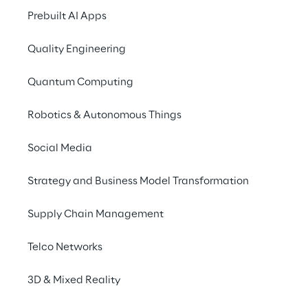
Benefits
Prebuilt AI Apps
ABOUT
Quality Engineering
Digitalização industrial 
na velocidade da luz
Quantum Computing
Robotics & Autonomous Things
Social Media
Strategy and Business Model Transformation
Supply Chain Management
AXULUS é o acelerador da Reply para a 
Telco Networks
Internet das Coisas Industrial (IIoT)
: como 
uma cadeia de ferramentas integrada, 
3D & Mixed Reality
oferece uma metodologia detalhada para 