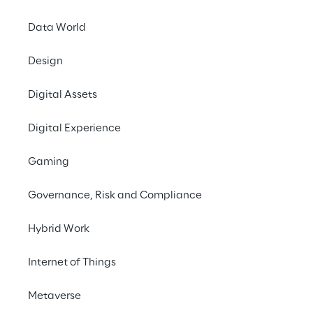
#IIot
Data World
#Digitalization
#Manufacturing
Design
#Modular solution
Digital Assets
Digital Experience
INDEX
Gaming
About
Governance, Risk and Compliance
How it works
Hybrid Work
Internet of Things
Features
Metaverse