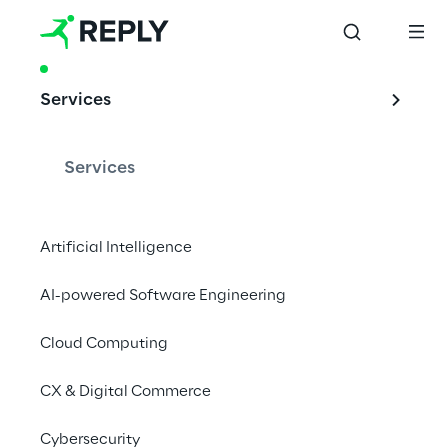
PRODUCT & ACCELERATOR
Services
AXULUS: Industrial 
IoT value scaling 
Services
accelerator
Artificial Intelligence
AI-powered Software Engineering
Do caso de uso ao lançamento da solução 
em 30 minutos
Cloud Computing
CX & Digital Commerce
Agende uma Demo em axulus.io
Cybersecurity