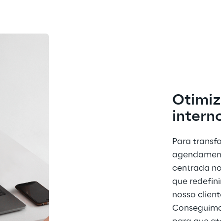
Otimiz
intern
Para transf
agendament
centrada no
que redefin
nosso client
Conseguimos