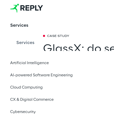
Services
CASE STUDY
Services
GlassX: do 
Artificial Intelligence
Ajudamos a criar e a
enfoque “mobile-firs
AI-powered Software Engineering
para cotação de repa
automotivos da Unip
Cloud Computing
Itália.
A nova plataforma se
CX & Digital Commerce
ao permitir que os c
Cybersecurity
agendem o serviço r