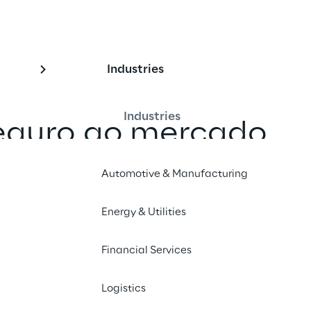
Industries
Industries
seguro ao mercado
Automotive & Manufacturing
 desenvolver um novo site, com 
t”, para o lançamento da plataforma 
ros e substituição de vidros 
Energy & Utilities
ol, uma das maiores seguradoras da 
Financial Services
 diferencia dos benchmarks do setor 
lientes recebam um orçamento e 
Logistics
apidamente e completamente online.