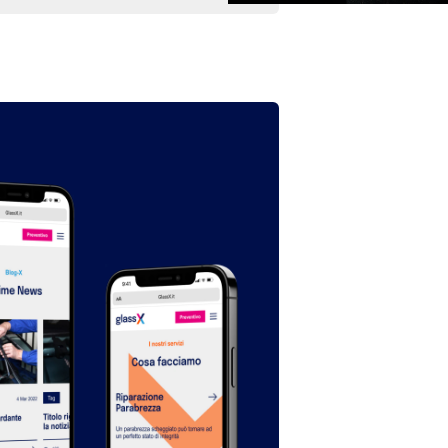
pps
is