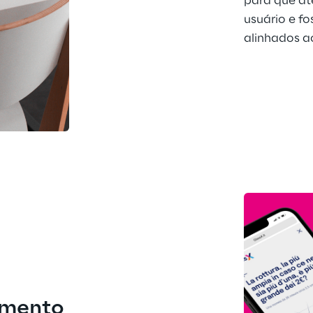
para que at
usuário e f
alinhados a
amento