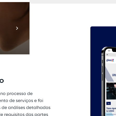
Prebuilt AI A
Descubra ma
to
 no processo de 
o de serviços e foi 
 de análises detalhadas 
 requisitos das partes 