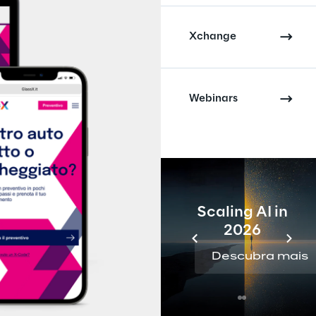
Xchange
Webinars
Scaling AI in
2026
Descubra mais