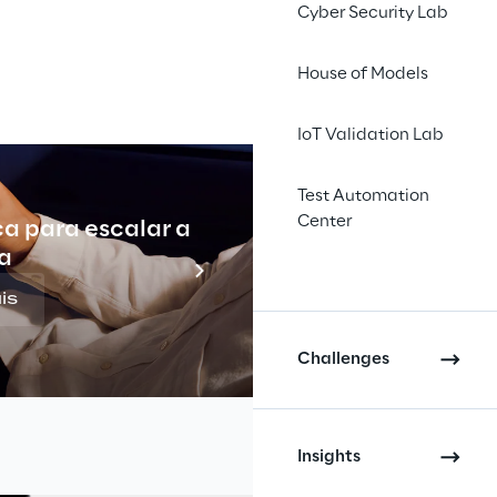
Cyber Security Lab
House of Models
IoT Validation Lab
Test Automation
le-first” 
Center
ca para escalar a
Indu
a
completa
is
Challenges
Insights