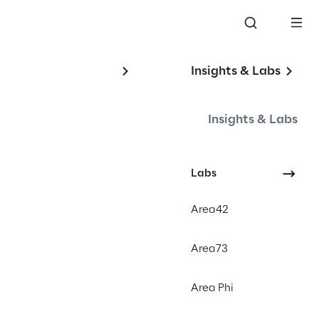
Insights & Labs
Insights & Labs
Labs
#Venture
#Product Strategy
Area42
#Design and Development
Area73
Area Phi